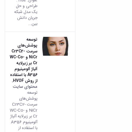
عنوان: Title:
طراحی و حل
یک مدل شبکه
جریان دانش
بین...
توسعه
پوشش‌های
سرمت Cr3C2-
NiCr و WC-Co-
Cr بر زیرلایه
آلیاژ آلومینیوم
A356 با استفاده
از روش HVOF.
محتوای سایت
توسعه
پوشش‌های
سرمت Cr3C2-
NiCr و WC-Co-
Cr بر زیرلایه آلیاژ
آلومینیوم A356
با استفاده از