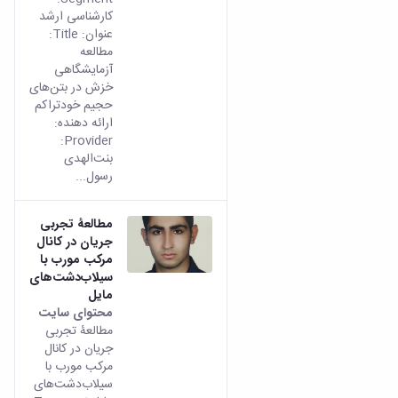
مراکز
کارشناسی ارشد
مرتبط
عنوان: Title:
بنیاد
مطالعه
ملی
آزمایشگاهی
نخبگان
خزش در بتن‌های
شرکت
حجیم خودتراکم
های
ارائه دهنده:
دانش
Provider:
بنیان
بنت‌الهدی
آئین
رسول...
نامه ها
و
فرآیندها
مطالعۀ تجربی
آئین
جریان در کانال
نامه
مرکب مورب با
نامه
سیلاب‌‌دشت‌‌های
های
مایل
پژوهشی
محتوای سایت
فرم
مطالعۀ تجربی
های
جریان در کانال
پژوهشی
مرکب مورب با
سیلاب‌‌دشت‌‌های