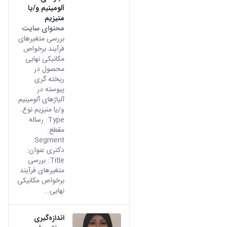
آلومینیم و/یا
منیزیم
محتوای سایت
بررسی متغیرهای
فرآیند برخواص
مکانیکی نهایی
محصول در
ریخته گری
پیوسته در
آلیاژهای آلومینیم
و/یا منیزیم نوع:
Type: رساله
مقطع:
Segment:
دکتری عنوان:
Title: بررسی
متغیرهای فرآیند
برخواص مکانیکی
نهایی...
اندازه‌گیری