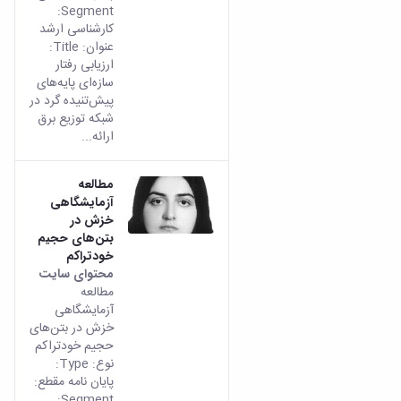
و
معاونت
Segment:
مهندسی
گروه
آئین
پژوهشی
کارشناسی ارشد
مکانیک
صنایع
نامه
معاونت
عنوان: Title:
مهندسی
گروه
ها
تحصیلات
ارزیابی رفتار
کامپیوتر
کامپیوتر
سمینارها
تکمیلی
سازه‌ای پایه‌های
نشریات
و
کمیته
پیش‌تنیده گرد در
پژوهش
پایان
منتخب
شبکه توزیع برق
های
نامه
هیات
ارائه...
مهندسی
ها
ممیزی
صنایع
آیین‌نامه‌های
کمیته
در
مطالعه
معاونت
ترفیع
آزمایشگاهی
سیستم
آموزشی
شورای
خزش در
تولید
فرهنگی
بتن‌های حجیم
Journal
دانشکده
خودتراکم
of
محتوای سایت
Stress
مطالعه
Analysis
آزمایشگاهی
دفتر
خزش در بتن‌های
ارتباط
حجیم خودتراکم
با
نوع: Type:
صنعت
پایان نامه مقطع:
کارآموزی
Segment: