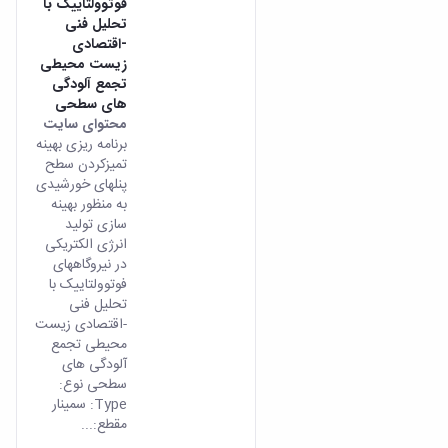
فوتوولتاییک با
تحلیل فنی
-اقتصادی
زیست محیطی
تجمع آلودگی
های سطحی
محتوای سایت
برنامه ریزی بهینه
تمیزکردن سطح
پنلهای خورشیدی
به منظور بهینه
سازی تولید
انرژی الکتریکی
در نیروگاههای
فوتوولتاییک با
تحلیل فنی
-اقتصادی زیست
محیطی تجمع
آلودگی های
سطحی نوع:
Type: سمینار
مقطع:...