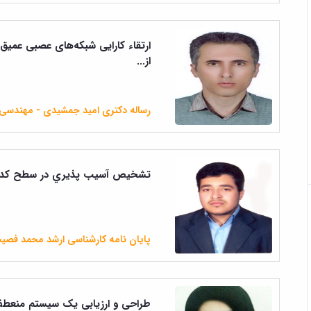
ارتقاء کارایی شبکه‌های عصبی عمیق ت
از...
رساله دکتری امید جمشیدی - مهندسی ک
تشخيص آسيب پذيري در سطح كد منب
پایان نامه کارشناسی ارشد محمد فصی
طراحی و ارزیابی یک سیستم منعطف ز