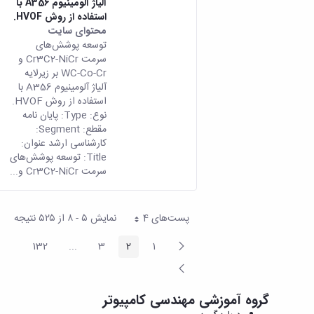
آلیاژ آلومینیوم A356 با
استفاده از روش HVOF.
محتوای سایت
توسعه پوشش‌های
سرمت Cr3C2-NiCr و
WC-Co-Cr بر زیرلایه
آلیاژ آلومینیوم A356 با
استفاده از روش HVOF.
نوع: Type: پایان نامه
مقطع: Segment:
کارشناسی ارشد عنوان:
Title: توسعه پوشش‌های
سرمت Cr3C2-NiCr و...
پست‌‌های 4
نمایش ۵ - ۸ از ۵۲۵ نتیجه
هر صفحه
پیغام
132
...
3
2
1
صفحه
صفحه
صفحه
صفحه
ermediate Pages
قبلی
صفحه
بعد
گروه آموزشی مهندسی کامپیوتر