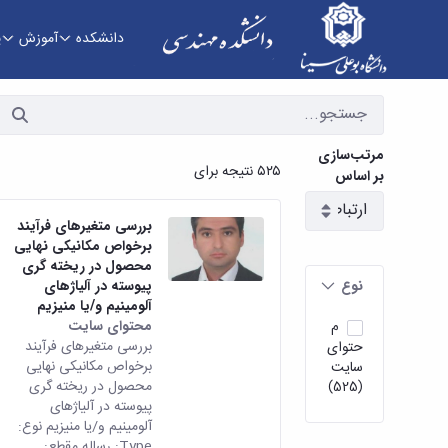
دانشکده
آموزش
پ
سمینارها و پایان نامه ها - دانشکده فنی و مهندسی
مرتب‌سازی
۵۲۵ نتیجه برای
بر اساس
بررسی متغیرهای فرآیند
برخواص مکانیکی نهایی
محصول در ریخته گری
نوع
پیوسته در آلیاژهای
آلومینیم و/یا منیزیم
محتوای سایت
م
بررسی متغیرهای فرآیند
حتوای
برخواص مکانیکی نهایی
سایت
محصول در ریخته گری
(525)
پیوسته در آلیاژهای
آلومینیم و/یا منیزیم نوع:
Type: رساله مقطع: