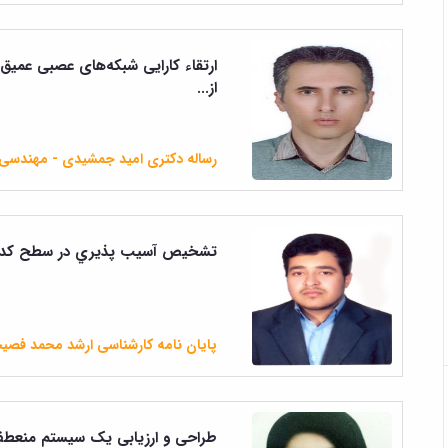
ارتقاء کارایی شبکه‌های عصبی عمیق ت
از...
رساله دکتری امید جمشیدی - مهندسی ک
تشخيص آسيب پذيري در سطح كد منب
پایان نامه کارشناسی ارشد محمد فصی
طراحی و ارزیابی یک سیستم منعطف ز