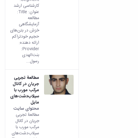
مراکز
کارشناسی ارشد
مرتبط
عنوان: Title:
بنیاد
مطالعه
ملی
آزمایشگاهی
نخبگان
خزش در بتن‌های
شرکت
حجیم خودتراکم
های
ارائه دهنده:
دانش
Provider:
بنیان
بنت‌الهدی
آئین
رسول...
نامه ها
و
فرآیندها
مطالعۀ تجربی
آئین
جریان در کانال
نامه
مرکب مورب با
نامه
سیلاب‌‌دشت‌‌های
های
مایل
پژوهشی
محتوای سایت
فرم
مطالعۀ تجربی
های
جریان در کانال
پژوهشی
مرکب مورب با
سیلاب‌‌دشت‌‌های