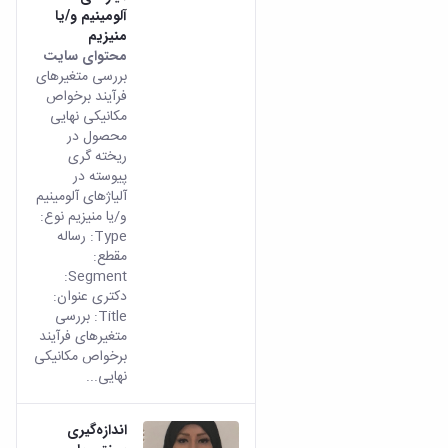
آلومینیم و/یا
منیزیم
محتوای سایت
بررسی متغیرهای
فرآیند برخواص
مکانیکی نهایی
محصول در
ریخته گری
پیوسته در
آلیاژهای آلومینیم
و/یا منیزیم نوع:
Type: رساله
مقطع:
Segment:
دکتری عنوان:
Title: بررسی
متغیرهای فرآیند
برخواص مکانیکی
نهایی...
اندازه‌گیری