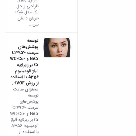
عنوان: Title:
طراحی و حل
یک مدل شبکه
جریان دانش
بین...
توسعه
پوشش‌های
سرمت Cr3C2-
NiCr و WC-Co-
Cr بر زیرلایه
آلیاژ آلومینیوم
A356 با استفاده
از روش HVOF.
محتوای سایت
توسعه
پوشش‌های
سرمت Cr3C2-
NiCr و WC-Co-
Cr بر زیرلایه آلیاژ
آلومینیوم A356
با استفاده از