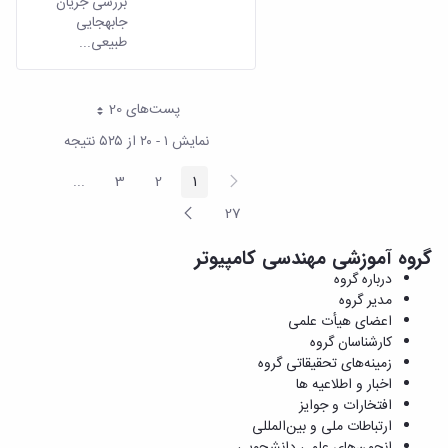
بررسی جریان
جابه­جایی
طبیعی...
پست‌‌های 20
هر صفحه
نمایش ۱ - ۲۰ از ۵۲۵ نتیجه
پیغام
...
3
2
1
صفحه
صفحه
صفحه
ediate Pages
قبلی
صفحه
27
صفحه
بعد
گروه آموزشی مهندسی کامپیوتر
درباره گروه
مدیر گروه
اعضای هیأت علمی
کارشناسان گروه
زمینه‌های تحقیقاتی گروه
اخبار و اطلاعیه ها
افتخارات و جوایز
ارتباطات ملی و بین‌المللی
انجمن‌های علمی دانشجویی