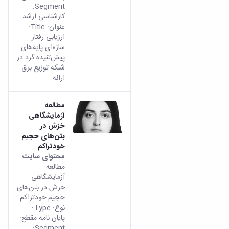
و
معاونت
Segment:
مهندسی
گروه
آئین
پژوهشی
کارشناسی ارشد
مکانیک
صنایع
نامه
معاونت
عنوان: Title:
مهندسی
گروه
ها
تحصیلات
ارزیابی رفتار
کامپیوتر
کامپیوتر
سمینارها
تکمیلی
سازه‌ای پایه‌های
نشریات
و
کمیته
پیش‌تنیده گرد در
پژوهش
پایان
منتخب
شبکه توزیع برق
های
نامه
هیات
ارائه...
مهندسی
ها
ممیزی
صنایع
آیین‌نامه‌های
کمیته
در
مطالعه
معاونت
ترفیع
آزمایشگاهی
سیستم
آموزشی
شورای
خزش در
تولید
فرهنگی
بتن‌های حجیم
Journal
دانشکده
خودتراکم
of
محتوای سایت
Stress
مطالعه
Analysis
آزمایشگاهی
دفتر
خزش در بتن‌های
ارتباط
حجیم خودتراکم
با
نوع: Type:
صنعت
پایان نامه مقطع:
کارآموزی
Segment: