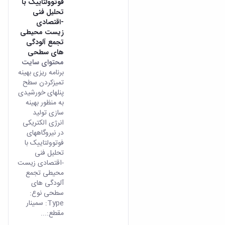
فوتوولتاییک با
تحلیل فنی
-اقتصادی
زیست محیطی
تجمع آلودگی
های سطحی
محتوای سایت
برنامه ریزی بهینه
تمیزکردن سطح
پنلهای خورشیدی
به منظور بهینه
سازی تولید
انرژی الکتریکی
در نیروگاههای
فوتوولتاییک با
تحلیل فنی
-اقتصادی زیست
محیطی تجمع
آلودگی های
سطحی نوع:
Type: سمینار
مقطع:...