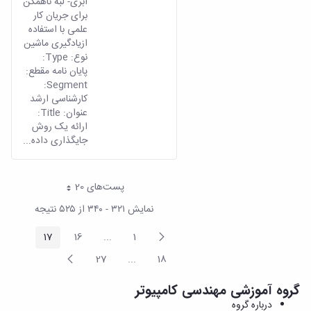
ابری- لبه ناهمگن
برای جریان کار
علمی با استفاده
ازیادگیری ماشین
نوع: Type:
پایان نامه مقطع:
Segment:
کارشناسی ارشد
عنوان: Title:
ارائه یک روش
جایگذاری داده...
پست‌‌های 20
هر صفحه
نمایش ۳۲۱ - ۳۴۰ از ۵۲۵ نتیجه
پیغام
17
16
...
1
صفحه
صفحه
صفحه
Intermediate Pages
قبلی
صفحه
27
...
18
صفحه
صفحه
Intermediate Pages
بعد
گروه آموزشی مهندسی کامپیوتر
درباره گروه