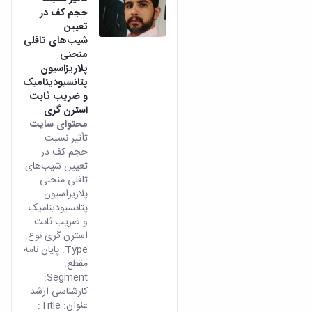
حجم کف در
تعیین
شیب‌های تافلی
منحنی
پلاریزاسیون
پتانسیودینامیک
و ضریب ثابت
استرن گری
محتوای سایت
تأثیر نسبت
حجم کف در
تعیین شیب‌های
تافلی منحنی
پلاریزاسیون
پتانسیودینامیک
و ضریب ثابت
استرن گری نوع:
Type: پایان نامه
مقطع:
Segment:
کارشناسی ارشد
عنوان: Title: