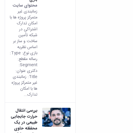
مراکز
محتوای سایت
مرتبط
زمانبندی غیر
بنیاد
متمرکز پروژه ‏ها با
ملی
امکان تدارک
نخبگان
اشتراکی در
شرکت
شبکه تأمین
های
ساخت و ساز بر
دانش
اساس نظریه
بنیان
بازی نوع: Type:
آئین
رساله مقطع:
نامه ها
Segment:
و
دکتری عنوان:
فرآیندها
Title: زمانبندی
آئین
غیر متمرکز پروژه
نامه
‏ها با امکان
نامه
تدارک...
های
پژوهشی
فرم
بررسی انتقال
های
حرارت جابجایی
پژوهشی
طبیعی در یک
محفظه حاوی