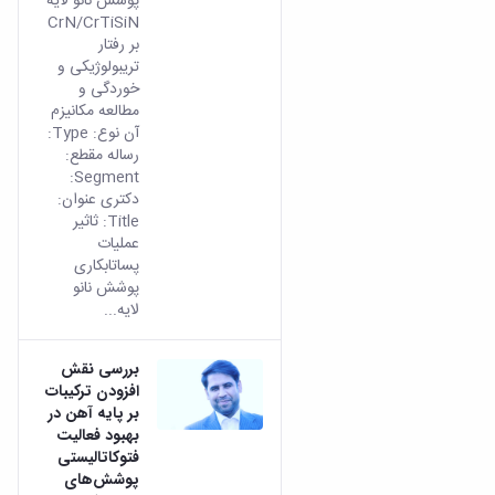
پوشش نانو لایه
CrN/CrTiSiN
بر رفتار
تریبولوژیکی و
خوردگی و
مطالعه مکانیزم
آن نوع: Type:
رساله مقطع:
Segment:
دکتری عنوان:
Title: ثاثیر
عملیات
پساتابکاری
پوشش نانو
لایه...
بررسی نقش
افزودن ترکیبات
بر پایه آهن در
بهبود فعالیت
فتوکاتالیستی
پوشش‌های