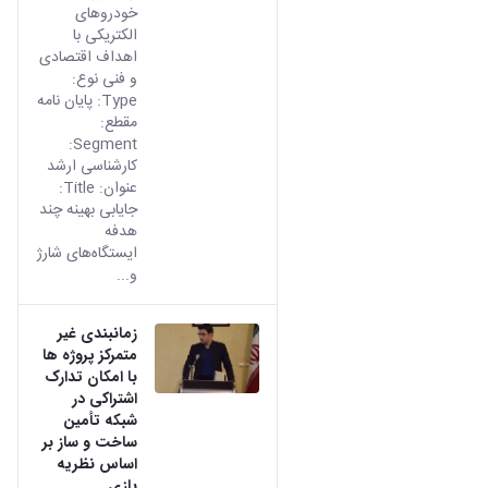
و
معاونت
خودروهای
مهندسی
گروه
آئین
پژوهشی
الکتریکی با
مکانیک
صنایع
نامه
معاونت
اهداف اقتصادی
مهندسی
گروه
ها
تحصیلات
و فنی نوع:
کامپیوتر
کامپیوتر
سمینارها
تکمیلی
Type: پایان نامه
نشریات
و
کمیته
مقطع:
پژوهش
پایان
منتخب
Segment:
های
نامه
هیات
کارشناسی ارشد
مهندسی
ها
ممیزی
عنوان: Title:
صنایع
آیین‌نامه‌های
جایابی بهینه چند
کمیته
در
معاونت
هدفه
ترفیع
سیستم
ایستگاه‌های شارژ
آموزشی
شورای
تولید
و...
فرهنگی
Journal
دانشکده
of
زمانبندی غیر
Stress
متمرکز پروژه ‏ها
Analysis
با امکان تدارک
دفتر
اشتراکی در
ارتباط
شبکه تأمین
با
ساخت و ساز بر
صنعت
اساس نظریه
کارآموزی
بازی