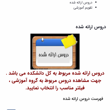
و
معاونت
دروس ارائه شده
مهندسی
گروه
آئین
پژوهشی
تقویم آموزشی
مکانیک
صنایع
نامه
معاونت
مهندسی
گروه
ها
تحصیلات
کامپیوتر
کامپیوتر
سمینارها
تکمیلی
نشریات
دروس ارائه شده
و
کمیته
پژوهش
پایان
منتخب
های
نامه
هیات
مهندسی
ها
ممیزی
صنایع
آیین‌نامه‌های
کمیته
در
معاونت
ترفیع
سیستم
آموزشی
شورای
تولید
فرهنگی
Journal
دانشکده
of
دروس ارائه شده مربوط به کل دانشکده می باشد .
Stress
جهت مشاهده دروس مربوط به گروه آموزشی ،
Analysis
دفتر
فیلتر مناسب را انتخاب نمایید.
ارتباط
با
فهرست دروس ارائه شده
صنعت
کارآموزی