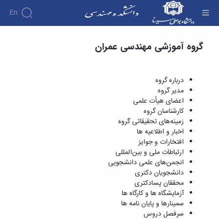
En
دروس ارائه شده - دانشکده فنی و مهندسی
گروه آموزشی مهندسی عمران
دانشکده
درباره
آموزش
دوره
دانشکده
پژوهش
پژوهش
کارشناسی
تاریخچه
افراد
درباره گروه
اساتید
فرم
هفته
گروه
ریاست
مدیر گروه
اساتید
های
ها
پژوهش
دانشکده
اعضای هیأت علمی
آموزشی
دانشکده
کارگاه ها
و
روسای
کارشناسان گروه
گروه
و
اساتید
آئین
پیشین
زمینه‌های تحقیقاتی گروه
های
آزمایشگاه
بازنشسته
نامه
افتخارات
اخبار و اطلاعیه ها
آموزشی
ها
ها
کارکنان
آلبوم
افتخارات و جوایز
مهندسی
گروه
آیین‌نامه‌های
دانشکده
عکس
ارتباطات ملی و بین‌المللی
برق
برق
معاونت
مهندسی
اطلاعات
انجمن‌های علمی دانشجویی
مهندسی
گروه
آموزشی
تماس
دانشجویان دکتری
مواد
عمران
تحصیلات
سازمان
محققان پسادکتری
مهندسی
گروه
تکمیلی
دانشکده
آزمایشگاه ها و کارگاه ها
عمران
مکانیک
فرم
معاونت
سمینارها و پایان نامه ها
مهندسی
گروه
ها
آموزشی
سرفصل دروس
صنایع
مواد