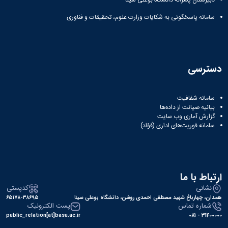
دبیرستان پسرانه دانشگاه بوعلی سینا
سامانه پاسخگوئی به شکایات وزارت علوم، تحقیقات و فناوری
دسترسی
سامانه شفافیت
بیانیه صیانت از داده‌ها
گزارش آماری وب‌ سایت
سامانه فوریت‌های اداری (فؤاد)
ارتباط با ما
نشانی
کدپستی
همدان، چهارباغ شهید مصطفی احمدی روشن، دانشگاه بوعلی سینا
۶۵۱۷۸-۳۸۶۹۵
شماره تماس
پست الکترونیک
public_relation[at]basu.ac.ir
31400000 - 081