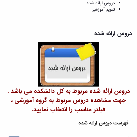
و
معاونت
دروس ارائه شده
مهندسی
گروه
آئین
پژوهشی
تقویم آموزشی
مکانیک
صنایع
نامه
معاونت
مهندسی
گروه
ها
تحصیلات
کامپیوتر
کامپیوتر
سمینارها
تکمیلی
نشریات
دروس ارائه شده
و
کمیته
پژوهش
پایان
منتخب
های
نامه
هیات
مهندسی
ها
ممیزی
صنایع
آیین‌نامه‌های
کمیته
در
معاونت
ترفیع
سیستم
آموزشی
شورای
تولید
فرهنگی
Journal
دانشکده
of
دروس ارائه شده مربوط به کل دانشکده می باشد .
Stress
جهت مشاهده دروس مربوط به گروه آموزشی ،
Analysis
دفتر
فیلتر مناسب را انتخاب نمایید.
ارتباط
با
فهرست دروس ارائه شده
صنعت
کارآموزی