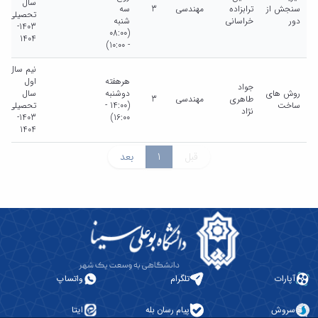
سال
سنجش از
ترابزاده
مهندسی
3
سه
تحصیلی
دور
خراسانی
شنبه
1403-
(08:00
1404
- 10:00)
نیم سال
هرهفته
اول
جواد
روش های
دوشنبه
سال
طاهری
مهندسی
3
ساخت
(14:00 -
تحصیلی
نژاد
1403-
16:00)
1404
قبل
1
بعد
آپارات
تلگرام
واتساپ
سروش
پیام رسان بله
ایتا