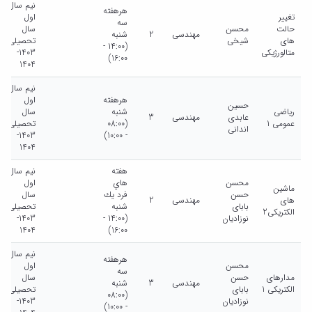
نیم سال
هرهفته
تغییر
اول
سه
حالت
محسن
سال
مهندسی
2
شنبه
های
شیخی
تحصیلی
(14:00 -
متالورژیکی
1403-
16:00)
1404
نیم سال
هرهفته
اول
حسین
ریاضی
شنبه
سال
عابدی
مهندسی
3
عمومی 1
(08:00
تحصیلی
اندانی
1403-
- 10:00)
1404
هفته
نیم سال
محسن
هاي
اول
ماشین
حسن
فرد يك
سال
های
مهندسی
2
بابای
شنبه
تحصیلی
الکتریکی2
نوزادیان
(14:00 -
1403-
1404
16:00)
نیم سال
هرهفته
محسن
اول
سه
مدارهای
حسن
سال
مهندسی
3
شنبه
الکتریکی 1
بابای
تحصیلی
(08:00
نوزادیان
1403-
- 10:00)