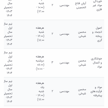
خوردگی
آرش فتاح
شنبه
سال
مواد غیر
مهندسی
2
الحسینی
(10:00 -
تحصیلی
فلزی
1403-
12:00)
1404
نیم سال
اصول
هرهفته
اول
انجماد و
محسن
شنبه
سال
مهندسی
2
ریخته
شیخی
(16:00 -
تحصیلی
گری
18:00)
1403-
1404
نیم سال
هرهفته
اول
جوشکاری
محسن
دوشنبه
سال
و اتصال
مهندسی
3
شیخی
(08:00
تحصیلی
مواد
1403-
- 10:00)
1404
نیم سال
هرهفته
اول
مواد و
يك
محسن
سال
فرآیندهای
مهندسی
2
شنبه
شیخی
تحصیلی
پیشرفته
(16:00 -
1403-
18:00)
1404