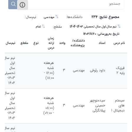
مراکز
مرتبط
بنیاد
ملی
مجموع نتایج: 234
دانشکده‌ها:
نیم‌سال:
مهندسی
نخبگان
مقطع:
نیم سال اول سال تحصیلی 1403-1404
تمام
شرکت
تاریخ به‌روزرسانی: 1403/11/20
های
زمان
دانشکده/
دانش
نام درس
استاد
واحد
ارائه
نوع
مقطع
نیم‌سال
پژوهشکده
درس
بنیان
آئین
نیم سال
نامه ها
هرهفته
اول
و
فیزیک
شنبه
سال
داود رئوفی
مهندسی
3
فرآیندها
پایه 2
(16:00 -
تحصیلی
آئین
1403-
18:00)
نامه
1404
نامه
نیم سال
های
هرهفته
اول
سیستم
سیدمنوچهر
پژوهشی
شنبه
سال
های
حسینی
مهندسی
3
فرم
(08:00
تحصیلی
دیجیتال 1
پیلانگرگی
1403-
- 09:00)
های
1404
پژوهشی
نیم سال