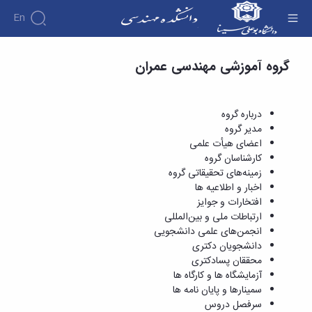
En
دروس ارائه شده - دانشکده فنی و مهندسی
گروه آموزشی مهندسی عمران
دانشکده
درباره
آموزش
دوره
دانشکده
پژوهش
پژوهش
کارشناسی
تاریخچه
افراد
درباره گروه
اساتید
فرم
هفته
گروه
ریاست
مدیر گروه
اساتید
های
ها
پژوهش
دانشکده
اعضای هیأت علمی
آموزشی
دانشکده
کارگاه ها
و
روسای
کارشناسان گروه
گروه
و
اساتید
آئین
پیشین
زمینه‌های تحقیقاتی گروه
های
آزمایشگاه
بازنشسته
نامه
افتخارات
اخبار و اطلاعیه ها
آموزشی
ها
ها
کارکنان
آلبوم
افتخارات و جوایز
مهندسی
گروه
آیین‌نامه‌های
دانشکده
عکس
ارتباطات ملی و بین‌المللی
برق
برق
معاونت
مهندسی
اطلاعات
انجمن‌های علمی دانشجویی
مهندسی
گروه
آموزشی
تماس
دانشجویان دکتری
مواد
عمران
تحصیلات
سازمان
محققان پسادکتری
مهندسی
گروه
تکمیلی
دانشکده
آزمایشگاه ها و کارگاه ها
عمران
مکانیک
فرم
معاونت
سمینارها و پایان نامه ها
مهندسی
گروه
ها
آموزشی
سرفصل دروس
صنایع
مواد