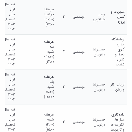
نیم سال
هرهفته
اول
مدیریت و
وحید
دوشنبه
سال
کنترل
مهندسی
3
خداکرمی
(10:00 -
تحصیلی
پروژه
1403-
12:00)
1404
آزمایشگاه
نیم سال
هرهفته
اندازه
اول
سه
گیری
حمیدرضا
سال
مهندسی
2
شنبه
دقیق و
دزفولیان
تحصیلی
(10:00 -
کنترل
1403-
12:00)
کیفیت
1404
نیم سال
هرهفته
اول
يك
ارزیابی کار
حمیدرضا
سال
مهندسی
3
شنبه
و زمان
دزفولیان
تحصیلی
(08:00
1403-
- 10:00)
1404
نیم سال
داده‌کاوی،
هرهفته
اول
مدل‌ها،
حمیدرضا
شنبه
سال
مهندسی
3
الگوریتم‌ها
دزفولیان
(14:00 -
تحصیلی
و کاربردها
15:00)
1403-