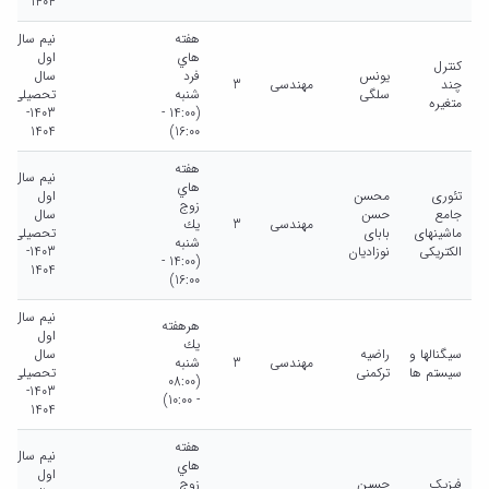
1404
هفته
نیم سال
هاي
اول
کنترل
یونس
فرد
سال
چند
مهندسی
3
سلگی
شنبه
تحصیلی
متغیره
1403-
(14:00 -
1404
16:00)
هفته
نیم سال
هاي
تئوری
محسن
اول
زوج
جامع
حسن
سال
مهندسی
3
يك
ماشینهای
بابای
تحصیلی
شنبه
الکتریکی
نوزادیان
1403-
(14:00 -
1404
16:00)
نیم سال
هرهفته
اول
يك
سیگنالها و
راضیه
سال
مهندسی
3
شنبه
سیستم ها
ترکمنی
تحصیلی
(08:00
1403-
- 10:00)
1404
هفته
نیم سال
هاي
اول
فیزیک
حسین
زوج