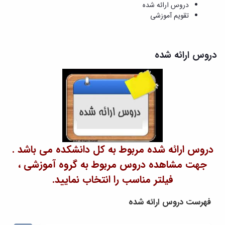
و
معاونت
دروس ارائه شده
مهندسی
گروه
آئین
پژوهشی
تقویم آموزشی
مکانیک
صنایع
نامه
معاونت
مهندسی
گروه
ها
تحصیلات
کامپیوتر
کامپیوتر
سمینارها
تکمیلی
نشریات
دروس ارائه شده
و
کمیته
پژوهش
پایان
منتخب
های
نامه
هیات
مهندسی
ها
ممیزی
صنایع
آیین‌نامه‌های
کمیته
در
معاونت
ترفیع
سیستم
آموزشی
شورای
تولید
فرهنگی
Journal
دانشکده
of
دروس ارائه شده مربوط به کل دانشکده می باشد .
Stress
جهت مشاهده دروس مربوط به گروه آموزشی ،
Analysis
دفتر
فیلتر مناسب را انتخاب نمایید.
ارتباط
با
فهرست دروس ارائه شده
صنعت
کارآموزی