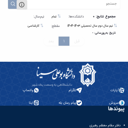
مراکز
مرتبط
بنیاد
ملی
مجموع نتایج: 0
دانشکده‌ها:
نیم‌سال:
تمام
نخبگان
مقطع:
نیم سال دوم سال تحصیلی 1403-1404
کارشناسی
شرکت
تاریخ به‌روزرسانی: -
های
قبل
1
بعد
دانش
بنیان
آئین
نامه ها
و
فرآیندها
آئین
نامه
نامه
آپارات
تلگرام
واتساپ
های
پژوهشی
سروش
پیام رسان بله
ایتا
فرم
پیوندها
های
پژوهشی
دفتر مقام معظم رهبری