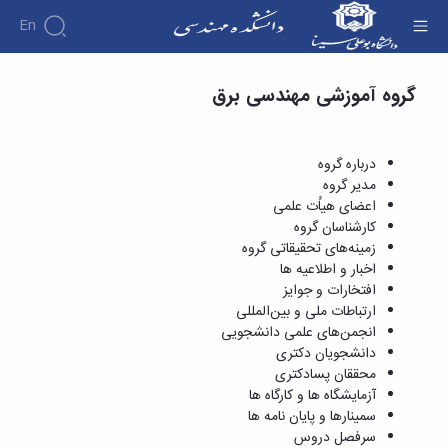
En
دروس ارائه شده - دانشکده فنی و مهندسی
گروه آموزشی مهندسی برق
دانشکده
درباره
آموزش
دوره
دانشکده
پژوهش
پژوهش
کارشناسی
تاریخچه
افراد
درباره گروه
اساتید
فرم
هفته
گروه
ریاست
مدیر گروه
اساتید
های
ها
پژوهش
دانشکده
اعضای هیاُت علمی
آموزشی
دانشکده
کارگاه ها
و
روسای
کارشناسان گروه
گروه
و
اساتید
آئین
پیشین
زمینه‌های تحقیقاتی گروه
های
آزمایشگاه
بازنشسته
نامه
افتخارات
اخبار و اطلاعیه ها
آموزشی
ها
ها
کارکنان
آلبوم
افتخارات و جوایز
مهندسی
گروه
آیین‌نامه‌های
دانشکده
عکس
ارتباطات ملی و بین‌المللی
برق
برق
معاونت
مهندسی
اطلاعات
انجمن‌های علمی دانشجویی
مهندسی
گروه
آموزشی
تماس
دانشجویان دکتری
مواد
عمران
تحصیلات
سازمان
محققان پسادکتری
مهندسی
گروه
تکمیلی
دانشکده
آزمایشگاه ها و کارگاه ها
عمران
مکانیک
فرم
معاونت
سمینارها و پایان نامه ها
مهندسی
گروه
ها
آموزشی
سرفصل دروس
صنایع
مواد