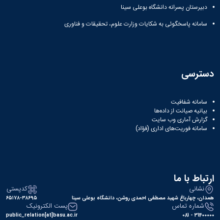
دبیرستان پسرانه دانشگاه بوعلی سینا
سامانه پاسخگوئی به شکایات وزارت علوم، تحقیقات و فناوری
دسترسی
سامانه شفافیت
بیانیه صیانت از داده‌ها
گزارش آماری وب‌ سایت
سامانه فوریت‌های اداری (فؤاد)
ارتباط با ما
نشانی
کدپستی
همدان، چهارباغ شهید مصطفی احمدی روشن، دانشگاه بوعلی سینا
۶۵۱۷۸-۳۸۶۹۵
شماره تماس
پست الکترونیک
public_relation[at]basu.ac.ir
31400000 - 081