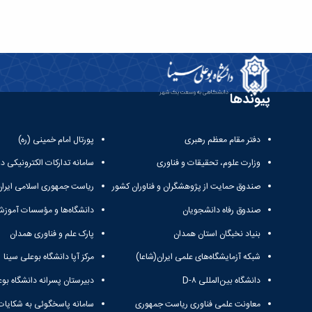
پیوندها
دفتر مقام معظم رهبری
پورتال امام خمینی (ره)
وزارت علوم، تحقیقات و فناوری
سامانه تدارکات الکترونیکی د
صندوق حمایت از پژوهشگران و فناوران کشور
ریاست جمهوری اسلامی ایران
صندوق رفاه دانشجویان
دانشگاه‌ها و مؤسسات آموزش
بنیاد نخبگان استان همدان
پارک علم و فناوری همدان
شبکه آزمایشگاه‌های علمی ایران(شاعا)
مرکز آپا دانشگاه بوعلی سینا
دانشگاه بین‌المللی D-۸
دبیرستان پسرانه دانشگاه بوع
معاونت علمی فناوری ریاست جمهوری
سامانه پاسخگوئی به شکایات