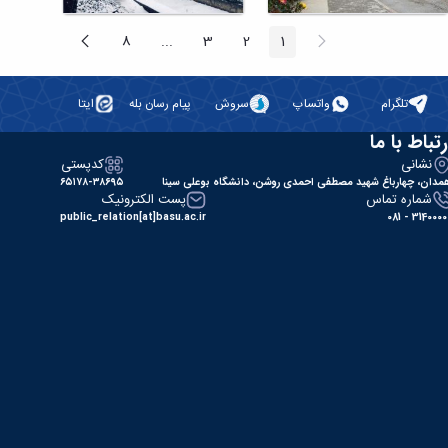
پیغام
صفحه
8
...
3
2
1
صفحه
صفحه
صفحه
صفحه
Intermediate Pages
قبلی
بعد
تلگرام
واتساپ
سروش
پیام رسان بله
ایتا
رتباط با ما
نشانی
کدپستی
مدان، چهارباغ شهید مصطفی احمدی روشن، دانشگاه بوعلی سینا
۶۵۱۷۸-۳۸۶۹۵
شماره تماس
پست الکترونیک
public_relation[at]basu.ac.ir
31400000 - 0