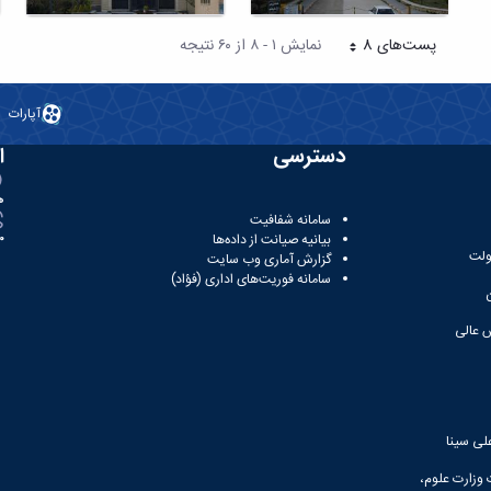
پست‌‌های 8
نمایش ۱ - ۸ از ۶۰ نتیجه
هر صفحه
آپارات
دسترسی
ا
ه
سامانه شفافیت
بیانیه صیانت از داده‌ها
81
ولت
گزارش آماری وب‌ سایت
سامانه فوریت‌های اداری (فؤاد)
 عالی
لی سینا
 وزارت علوم،