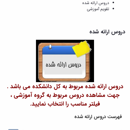
و
معاونت
دروس ارائه شده
مهندسی
گروه
آئین
پژوهشی
تقویم آموزشی
مکانیک
صنایع
نامه
معاونت
مهندسی
گروه
ها
تحصیلات
کامپیوتر
کامپیوتر
سمینارها
تکمیلی
نشریات
دروس ارائه شده
و
کمیته
پژوهش
پایان
منتخب
های
نامه
هیات
مهندسی
ها
ممیزی
صنایع
آیین‌نامه‌های
کمیته
در
معاونت
ترفیع
سیستم
آموزشی
شورای
تولید
فرهنگی
Journal
دانشکده
of
دروس ارائه شده مربوط به کل دانشکده می باشد .
Stress
جهت مشاهده دروس مربوط به گروه آموزشی ،
Analysis
دفتر
فیلتر مناسب را انتخاب نمایید.
ارتباط
با
فهرست دروس ارائه شده
صنعت
کارآموزی