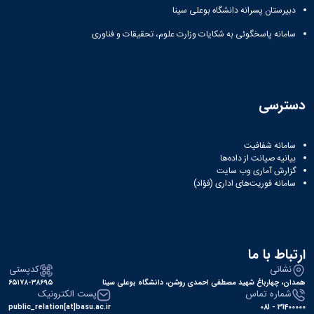
دبیرستان پسرانه دانشگاه بوعلی سینا
سامانه پاسخگوئی به شکایات وزارت علوم، تحقیقات و فناوری
دسترسی
سامانه شفافیت
بیانیه صیانت از داده‌ها
گزارش آماری وب‌ سایت
سامانه فوریت‌های اداری (فؤاد)
ارتباط با ما
نشانی
کدپستی
همدان، چهارباغ شهید مصطفی احمدی روشن، دانشگاه بوعلی سینا
۶۵۱۷۸-۳۸۶۹۵
شماره تماس
پست الکترونیک
public_relation[at]basu.ac.ir
31400000 - 081