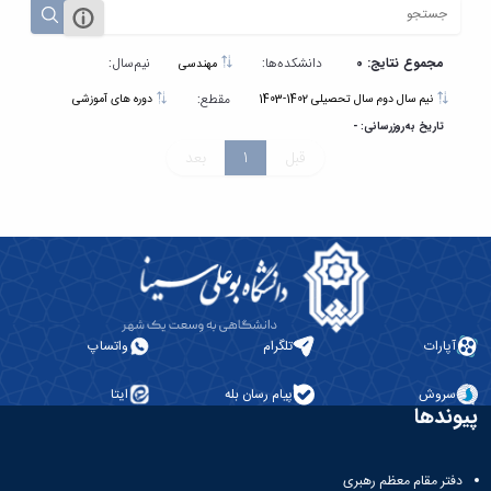
مراکز
مرتبط
بنیاد
ملی
مجموع نتایج: 0
دانشکده‌ها:
نیم‌سال:
مهندسی
نخبگان
مقطع:
نیم سال دوم سال تحصیلی 1402-1403
دوره های آموزشی
شرکت
تاریخ به‌روزرسانی: -
های
قبل
1
بعد
دانش
بنیان
آئین
نامه ها
و
فرآیندها
آئین
نامه
نامه
آپارات
تلگرام
واتساپ
های
پژوهشی
سروش
پیام رسان بله
ایتا
فرم
پیوندها
های
پژوهشی
دفتر مقام معظم رهبری