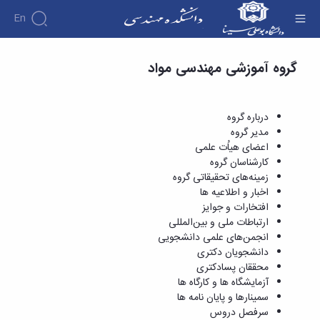
En
دروس ارائه شده - دانشکده فنی و مهندسی
گروه آموزشی مهندسی مواد
دانشکده
درباره
آموزش
دوره
دانشکده
پژوهش
پژوهش
کارشناسی
تاریخچه
افراد
درباره گروه
اساتید
فرم
هفته
گروه
ریاست
مدیر گروه
اساتید
های
ها
پژوهش
دانشکده
اعضای هیاُت علمی
آموزشی
دانشکده
کارگاه ها
و
روسای
کارشناسان گروه
گروه
و
اساتید
آئین
پیشین
زمینه‌های تحقیقاتی گروه
های
آزمایشگاه
بازنشسته
نامه
افتخارات
اخبار و اطلاعیه ها
آموزشی
ها
ها
کارکنان
آلبوم
افتخارات و جوایز
مهندسی
گروه
آیین‌نامه‌های
دانشکده
عکس
ارتباطات ملی و بین‌المللی
برق
برق
معاونت
مهندسی
اطلاعات
انجمن‌های علمی دانشجویی
مهندسی
گروه
آموزشی
تماس
دانشجویان دکتری
مواد
عمران
تحصیلات
سازمان
محققان پسادکتری
مهندسی
گروه
تکمیلی
دانشکده
آزمایشگاه ها و کارگاه ها
عمران
مکانیک
فرم
معاونت
سمینارها و پایان نامه ها
مهندسی
گروه
ها
آموزشی
سرفصل دروس
صنایع
مواد