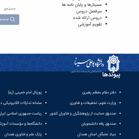
سمینارها و پایان نامه ها
سرفصل دروس
دروس ارائه شده
جستج
تقویم آموزشی
پیوندها
دفتر مقام معظم رهبری
پورتال امام خمینی (ره)
وزارت علوم، تحقیقات و فناوری
سامانه تدارکات الکترونیکی د
صندوق حمایت از پژوهشگران و فناوران کشور
ریاست جمهوری اسلامی ایران
صندوق رفاه دانشجویان
دانشگاه‌ها و مؤسسات آموزش
بنیاد نخبگان استان همدان
پارک علم و فناوری همدان