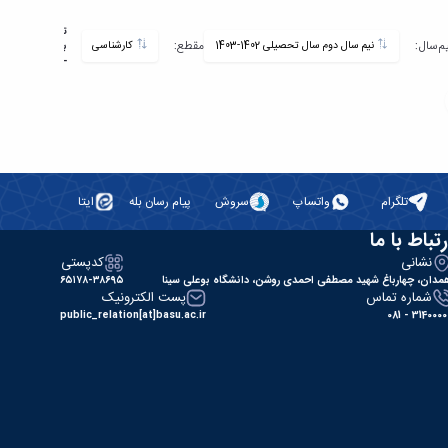
تاریخ
یم‌سال:
مقطع:
نیم سال دوم سال تحصیلی 1402-1403
کارشناسی
به‌روزرسانی:
-
تلگرام
واتساپ
سروش
پیام رسان بله
ایتا
رتباط با ما
نشانی
کدپستی
مدان، چهارباغ شهید مصطفی احمدی روشن، دانشگاه بوعلی سینا
۶۵۱۷۸-۳۸۶۹۵
شماره تماس
پست الکترونیک
public_relation[at]basu.ac.ir
31400000 - 0