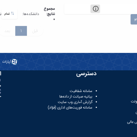
مجموع
نتایج:
دانشکده‌ها:
ن
تمام
و
0
قبل
1
بعد
آپارات
دسترسی
ا
ه
سامانه شفافیت
بیانیه صیانت از داده‌ها
81
ولت
گزارش آماری وب‌ سایت
سامانه فوریت‌های اداری (فؤاد)
 عالی