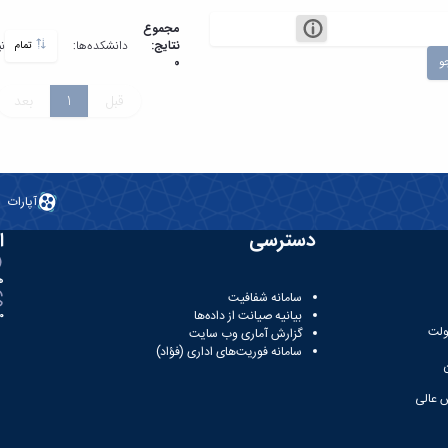
مجموع
نتایج:
دانشکده‌ها:
ن
تمام
و
0
قبل
1
بعد
آپارات
دسترسی
ا
ه
سامانه شفافیت
بیانیه صیانت از داده‌ها
81
ولت
گزارش آماری وب‌ سایت
سامانه فوریت‌های اداری (فؤاد)
 عالی