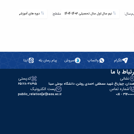
تاریخ
یم‌سال:
مقطع:
نیم سال اول سال تحصیلی 1403-1404
دوره های آموزشی
به‌روزرسا
-
تلگرام
واتساپ
سروش
پیام رسان بله
ایتا
رتباط با ما
نشانی
کدپستی
مدان، چهارباغ شهید مصطفی احمدی روشن، دانشگاه بوعلی سینا
۶۵۱۷۸-۳۸۶۹۵
شماره تماس
پست الکترونیک
public_relation[at]basu.ac.ir
31400000 - 0