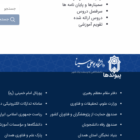
سمینارها و پایان نامه ها
سرفصل دروس
دروس ارائه شده
جستج
تقویم آموزشی
پیوندها
دفتر مقام معظم رهبری
پورتال امام خمینی (ره)
وزارت علوم، تحقیقات و فناوری
سامانه تدارکات الکترونیکی د
صندوق حمایت از پژوهشگران و فناوران کشور
ریاست جمهوری اسلامی ایران
صندوق رفاه دانشجویان
دانشگاه‌ها و مؤسسات آموزش
بنیاد نخبگان استان همدان
پارک علم و فناوری همدان