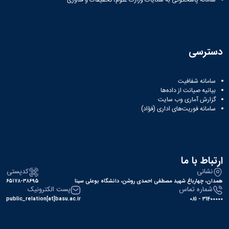
دسترسی
سامانه شفافیت
بیانیه صیانت از داده‌ها
گزارش آماری وب‌ سایت
سامانه فوریت‌های اداری (فؤاد)
ارتباط با ما
نشانی
کدپستی
همدان، چهارباغ شهید مصطفی احمدی روشن، دانشگاه بوعلی سینا
۶۵۱۷۸-۳۸۶۹۵
شماره تماس
پست الکترونیک
public_relation[at]basu.ac.ir
31400000 - 081