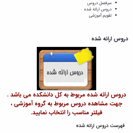
و
معاونت
سرفصل دروس
مهندسی
گروه
آئین
پژوهشی
دروس ارائه شده
مکانیک
صنایع
نامه
معاونت
تقویم آموزشی
مهندسی
گروه
ها
تحصیلات
کامپیوتر
کامپیوتر
سمینارها
تکمیلی
نشریات
و
کمیته
پژوهش
دروس ارائه شده
پایان
منتخب
های
نامه
هیات
مهندسی
ها
ممیزی
صنایع
آیین‌نامه‌های
کمیته
در
معاونت
ترفیع
سیستم
آموزشی
شورای
تولید
فرهنگی
Journal
دانشکده
of
Stress
دروس ارائه شده مربوط به کل دانشکده می باشد .
Analysis
جهت مشاهده دروس مربوط به گروه آموزشی ،
دفتر
ارتباط
فیلتر مناسب را انتخاب نمایید.
با
صنعت
فهرست دروس ارائه شده
کارآموزی