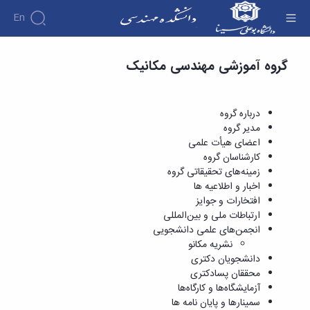
En
دروس ارائه شده - دانشکده فنی و مهندسی
گروه آموزشی مهندسی مکانیک
دانشکده
درباره
آموزش
دوره
دانشکده
پژوهش
پژوهش
کارشناسی
تاریخچه
افراد
درباره گروه
اساتید
فرم
هفته
گروه
ریاست
مدیر گروه
اساتید
های
ها
پژوهش
دانشکده
اعضای هیأت علمی
آموزشی
دانشکده
کارگاه ها
و
روسای
کارشناسان گروه
گروه
و
اساتید
آئین
پیشین
زمینه‌های تحقیقاتی گروه
های
آزمایشگاه
بازنشسته
نامه
افتخارات
اخبار و اطلاعیه ها
آموزشی
ها
ها
کارکنان
آلبوم
افتخارات و جوایز
مهندسی
گروه
آیین‌نامه‌های
دانشکده
عکس
ارتباطات ملی و بین‌المللی
برق
برق
معاونت
مهندسی
اطلاعات
انجمن‌های علمی دانشجویی
مهندسی
گروه
آموزشی
تماس
نشریه مکانو
مواد
عمران
تحصیلات
سازمان
دانشجویان دکتری
مهندسی
گروه
تکمیلی
دانشکده
محققان پسادکتری
عمران
مکانیک
فرم
معاونت
آزمایشگاه‌ها و کارگاه‌ها
مهندسی
گروه
ها
آموزشی
سمینارها و پایان نامه ها
صنایع
مواد