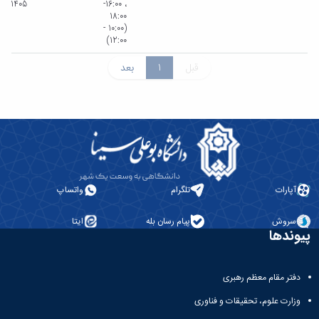
1405
، 16:00-
18:00
(10:00 -
12:00)
قبل
1
بعد
آپارات
تلگرام
واتساپ
سروش
پیام رسان بله
ایتا
پیوندها
دفتر مقام معظم رهبری
وزارت علوم، تحقیقات و فناوری