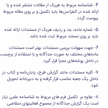
و
معاونت
مهندسی
4- شناسنامه مربوط به هریک از مقالات منتشر شده و یا
گروه
آئین
پژوهشی
مکانیک
صنایع
نامه
ارائه شده در کنفرانس‌ها باید تکمیل و بر روی مقاله مربوط
معاونت
مهندسی
گروه
ها
تحصیلات
پیوست گردد.
کامپیوتر
کامپیوتر
سمینارها
تکمیلی
نشریات
و
کمیته
5- شماره ماده، بند و ردیف هریک از مستندات ارائه شده
پژوهش
پایان
منتخب
های
باید بر روی مستند مربوط ثبت شده باشد.
نامه
هیات
مهندسی
ها
ممیزی
صنایع
آیین‌نامه‌های
کمیته
6- جهت سهولت بررسی مستندات بهتر است مستندات
در
معاونت
ترفیع
ماده‌های مختلف به صورت جداگانه و با استفاده از برچسب
سیستم
آموزشی
شورای
تولید
در داخل پوشه‌های مجزا قرار گیرد.
فرهنگی
Journal
دانشکده
of
7- کلیه مستندات مانند گزارش طرح، پایان‌نامه و کتاب در
Stress
داخل یک جعبه مناسب قرار گرفته و به دبیرخانه تحویل
Analysis
شود.
دفتر
ارتباط
با
8- علاوه بر تکمیل فرم های مربوط به شناسنامه علمی نیاز
صنعت
است یک گزارش جداگانه از مجموع فعالیتهای متقاضی
کارآموزی