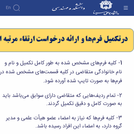
En
کمیته منتخب هیات ممیزی - دانشکده فنی و
مهندسی
دانشکده
درباره
آموزش
دوره
دانشکده
پژوهش
پژوهش
کارشناسی
تاریخچه
افراد
اساتید
فرم
هفته
گروه
ریاست
اساتید
های
ها
پژوهش
دانشکده
1
- کلیه فرم‌های مشخص شده به طور کامل تکمیل و نام و
آموزشی
دانشکده
کارگاه ها
و
روسای
گروه
نام خانوادگی متقاضی در کلیه قسمت‌های مشخص شده در
و
اساتید
آئین
پیشین
های
آزمایشگاه
بازنشسته
نامه
افتخارات
فرم‌ها به صورت تایپ شده آورده شود.
آموزشی
ها
ها
کارکنان
آلبوم
مهندسی
گروه
آیین‌نامه‌های
دانشکده
عکس
برق
2- تمام ردیف‌هایی که متقاضی دارای سوابق می‌باشد باید
برق
معاونت
مهندسی
اطلاعات
مهندسی
گروه
به صورت کامل و دقیق تکمیل گردند.
آموزشی
تماس
مواد
عمران
تحصیلات
سازمان
مهندسی
گروه
تکمیلی
دانشکده
3- کلیه فرم‌ها که نیاز به امضاء عضو هیأت علمی و مدیر
عمران
مکانیک
فرم
معاونت
گروه دارد، به امضاء این افراد رسیده باشد.
مهندسی
گروه
ها
آموزشی
صنایع
مواد