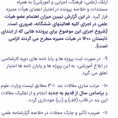
مراکز
ارتقاء (علمی، فرهنگ، اجرایی و آموزشی) به همراه
مرتبط
مستندات و خلاصه پرونده در اختیار اعضای هیأت ممیزه
بنیاد
قرار گیرد.
در این گزارش تبیین میزان اهتمام عضو هیأت
ملی
نخبگان
علمی در اجرای کلیه فعالیتهای ششگانه، ضروری است.
شرکت
(شروع اجرای این موضوع برای پرونده هایی که از ابتدای
های
تابستان 1400 در هیأت ممیزه مطرح می گردند الزامی
دانش
بنیان
است).
آئین
نامه ها
9- در صورت ثبت پروژه ها و پایا نامه های دوره کارشناسی
و
فرآیندها
در ابلاغ آموزشی، به این پروژه ها و پایان نامه ها امتیاز
آئین
تعلق می گیرد.
نامه
نامه
10- مرتب سازی مقالات بند 1-3 مطابق لیست وزارت علوم
های
پژوهشی
و
براساس سال از قدیم به جدید
انجام و از تفکیک مقالات
فرم
این بند در قالب (الف) و (ب) خودداری گردد.
های
پژوهشی
11- ضریب تأثیر و چارک مجلات در خلاصه گزارشنامه علمی