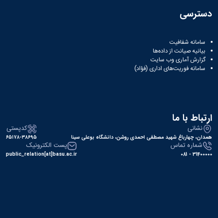
دسترسی
سامانه شفافیت
بیانیه صیانت از داده‌ها
گزارش آماری وب‌ سایت
سامانه فوریت‌های اداری (فؤاد)
ارتباط با ما
نشانی
کدپستی
همدان، چهارباغ شهید مصطفی احمدی روشن، دانشگاه بوعلی سینا
۶۵۱۷۸-۳۸۶۹۵
شماره تماس
پست الکترونیک
public_relation[at]basu.ac.ir
31400000 - 081