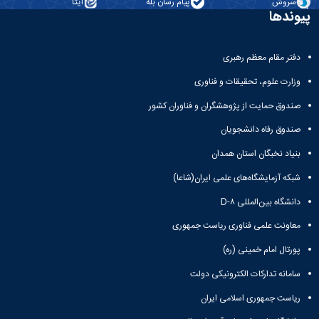
سروش
پیام رسان بله
ایتا
نشریات
پیوندها
فصلنامه
معاونت
پژوهش
دفتر مقام معظم رهبری
و
فناوری
وزارت علوم، تحقیقات و فناوری
نشریه
صندوق حمایت از پژوهشگران و فناوران کشور
مطالعات
فرهنگی
صندوق رفاه دانشجویان
پلیس
فهرست
بنیاد نخبگان استان همدان
نشریات
شبکه آزمایشگاه‌های علمی ایران(شاعا)
علمی
معتبر
دانشگاه بین‌المللی D-۸
معاونت علمی فناوری ریاست جمهوری
پورتال امام خمینی (ره)
سامانه تدارکات الکترونیکی دولت
ریاست جمهوری اسلامی ایران