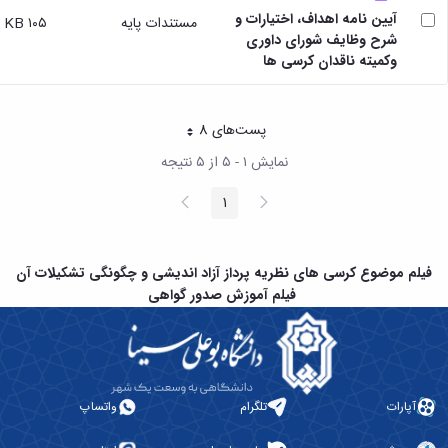
مقاومت
کارگروه
کارکنان
های
آیین نامه اهداف، اختیارات و
مستندات پایه
۱۰۵ KB
مصالح
اخلاق
اعضای
شرح وظایف شورای داوری
آزمایشگاه
در
هیات
وکمیته ناقدان کرسی ها
مواد
پژوهش
علمی
آزمایشگاه
کرسی
سایر
باستان
نظریه
آیین
شناسی
پست‌‌های 8
پردازی
هر صفحه
نامه
آزمایشگاه
دانشگاه
ها
نمایش ۱ - ۵ از ۵ نتیجه
هوش
ربات
پیغام
صفحه
1
صفحه
و
قبلی
بعد
بینایی
اولویت
فیلم موضوع کرسی های نظریه پرداز آزاد اندیشی و چگونگی تشکیلات آن
های
طرح
فیلم آموزش صدور گواهی
های
پژوهشی
طرح
های
پژوهشی
آپارات
تلگرام
واتساپ
سال
1398