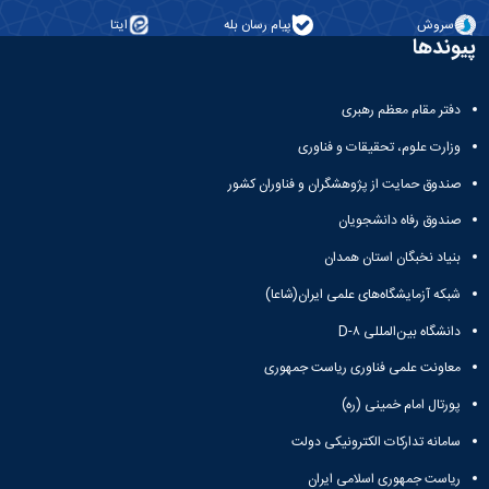
سروش
پیام رسان بله
ایتا
پیوندها
دفتر مقام معظم رهبری
وزارت علوم، تحقیقات و فناوری
صندوق حمایت از پژوهشگران و فناوران کشور
صندوق رفاه دانشجویان
بنیاد نخبگان استان همدان
شبکه آزمایشگاه‌های علمی ایران(شاعا)
دانشگاه بین‌المللی D-۸
معاونت علمی فناوری ریاست جمهوری
پورتال امام خمینی (ره)
سامانه تدارکات الکترونیکی دولت
ریاست جمهوری اسلامی ایران