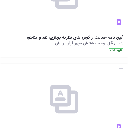
نشریات
فصلنامه
معاونت
پژوهش
و
فناوری
آیین نامه حمایت از کرس های نظریه پردازی، نقد و مناظره
نشریه
2 سال قبل توسط پشتیبان سپهرافزار ایرانیان
مطالعات
فرهنگی
تایید شده
پلیس
فهرست
نشریات
علمی
معتبر