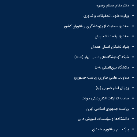
مقاومت
کارگروه
کارکنان
های
دفتر مقام معظم رهبری
مصالح
اخلاق
اعضای
آزمایشگاه
در
وزارت علوم، تحقیقات و فناوری
هیات
مواد
پژوهش
علمی
صندوق حمایت از پژوهشگران و فناوران کشور
آزمایشگاه
کرسی
سایر
باستان
نظریه
آیین
صندوق رفاه دانشجویان
شناسی
پردازی
نامه
آزمایشگاه
دانشگاه
بنیاد نخبگان استان همدان
ها
هوش
شبکه آزمایشگاه‌های علمی ایران(شاعا)
ربات
و
دانشگاه بین‌المللی D-۸
بینایی
اولویت
معاونت علمی فناوری ریاست جمهوری
های
پورتال امام خمینی (ره)
طرح
های
سامانه تدارکات الکترونیکی دولت
پژوهشی
طرح
ریاست جمهوری اسلامی ایران
های
دانشگاه‌ها و مؤسسات آموزش عالی
پژوهشی
سال
پارک علم و فناوری همدان
1398