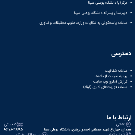
نشریات
مرکز آپا دانشگاه بوعلی سینا
فصلنامه
دبیرستان پسرانه دانشگاه بوعلی سینا
معاونت
پژوهش
سامانه پاسخگوئی به شکایات وزارت علوم، تحقیقات و فناوری
و
فناوری
نشریه
مطالعات
فرهنگی
دسترسی
پلیس
فهرست
نشریات
سامانه شفافیت
بیانیه صیانت از داده‌ها
علمی
گزارش آماری وب‌ سایت
معتبر
سامانه فوریت‌های اداری (فؤاد)
ارتباط با ما
نشانی
کدپستی
همدان، چهارباغ شهید مصطفی احمدی روشن، دانشگاه بوعلی سینا
۶۵۱۷۸-۳۸۶۹۵
شماره تماس
پست الکترونیک