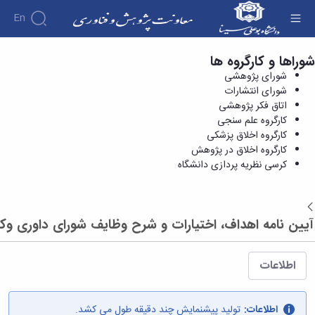
En
شوراها و کارگروه ها
کرسی نظریه پردازی دانشگاه - معاونت پژوهش و
درباره
شورای پژوهشی
فناوری
معاونت
شورای انتشارات
درباره
پژوهش
اتاق فکر پژوهشی
پژوهش
معرفی
مدیریت
کارگروه علم سنجی
هفته
و
معاون
کارگروه اخلاق پزشکی
کارگروه‌ها
پژوهش
اهداف
کارگروه اخلاق در پژوهش
مدیریت‌ها
آیین
و
و
کرسی نظریه پردازی دانشگاه
و واحدها
نامه
فناوری
وظایف
مدیریت
ها و
ماموریت
معاونین
کاربرگ
امور
ها
قبلی
بازگشت
ها
پژوهشی
همکاری
ساختار
فرم های
آیین نامه اهداف، اختیارات و شرح وظایف شورای داوری وکم
کتابخانه
سازمانی
تحقیقاتی
پژوهشی
مرکزی
مدیر
طرح
فرم
و
امور
های
ها
اطلاعات
مرکز
پژوهشی
تحقیقاتی
آیین
اسناد
رئیس
فناوری و
نامه
دفتر
کارآفرینی
های
کتابخانه
اطلاعات:
تولید پیشنمایش چند دقیقه طول می کشد.
ارتباط