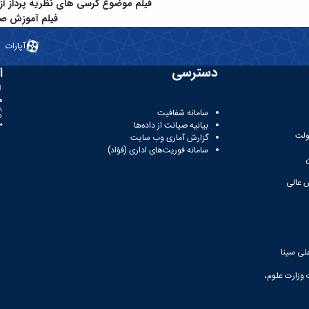
فیلم موضوع کرسی های نظریه پرداز آز
فیلم آموزش صد
آپارات
دسترسی
ا
ه
سامانه شفافیت
بیانیه صیانت از داده‌ها
81
ولت
گزارش آماری وب‌ سایت
سامانه فوریت‌های اداری (فؤاد)
 عالی
لی سینا
 وزارت علوم،