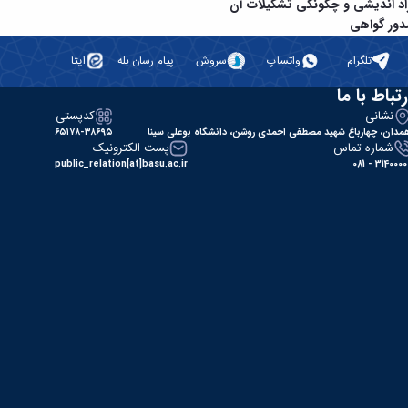
اد اندیشی و چگونگی تشکیلات آن
ور گواهی
تلگرام
واتساپ
سروش
پیام رسان بله
ایتا
رتباط با ما
نشانی
کدپستی
مدان، چهارباغ شهید مصطفی احمدی روشن، دانشگاه بوعلی سینا
۶۵۱۷۸-۳۸۶۹۵
شماره تماس
پست الکترونیک
public_relation[at]basu.ac.ir
31400000 - 0