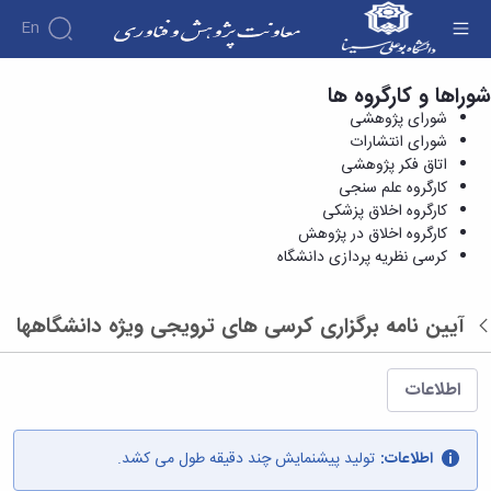
En
شوراها و کارگروه ها
کرسی نظریه پردازی دانشگاه - معاونت پژوهش و
درباره
شورای پژوهشی
فناوری
معاونت
شورای انتشارات
درباره
پژوهش
اتاق فکر پژوهشی
پژوهش
معرفی
مدیریت
کارگروه علم سنجی
هفته
و
معاون
کارگروه اخلاق پزشکی
کارگروه‌ها
پژوهش
اهداف
کارگروه اخلاق در پژوهش
مدیریت‌ها
آیین
و
و
کرسی نظریه پردازی دانشگاه
و واحدها
نامه
فناوری
وظایف
مدیریت
ها و
ماموریت
معاونین
کاربرگ
امور
ها
قبلی
آیین نامه برگزاری کرسی های ترویجی ویژه دانشگاهها
ها
بازگشت
پژوهشی
همکاری
ساختار
فرم های
کتابخانه
سازمانی
تحقیقاتی
پژوهشی
مرکزی
مدیر
طرح
فرم
اطلاعات
و
امور
های
ها
مرکز
پژوهشی
تحقیقاتی
آیین
اسناد
رئیس
فناوری و
نامه
اطلاعات:
تولید پیشنمایش چند دقیقه طول می کشد.
دفتر
کارآفرینی
های
کتابخانه
ارتباط