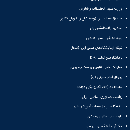
مقاومت
کارگروه
کارکنان
های
مصالح
اخلاق
وزارت علوم، تحقیقات و فناوری
اعضای
آزمایشگاه
در
هیات
صندوق حمایت از پژوهشگران و فناوران کشور
مواد
پژوهش
علمی
آزمایشگاه
کرسی
سایر
صندوق رفاه دانشجویان
باستان
نظریه
آیین
شناسی
بنیاد نخبگان استان همدان
پردازی
نامه
آزمایشگاه
دانشگاه
ها
شبکه آزمایشگاه‌های علمی ایران(شاعا)
هوش
ربات
دانشگاه بین‌المللی D-۸
و
معاونت علمی فناوری ریاست جمهوری
بینایی
اولویت
پورتال امام خمینی (ره)
های
طرح
سامانه تدارکات الکترونیکی دولت
های
پژوهشی
ریاست جمهوری اسلامی ایران
طرح
دانشگاه‌ها و مؤسسات آموزش عالی
های
پژوهشی
پارک علم و فناوری همدان
سال
1398
مرکز آپا دانشگاه بوعلی سینا