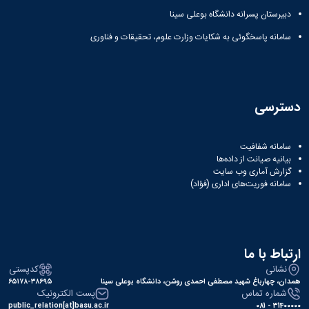
نشریات
دبیرستان پسرانه دانشگاه بوعلی سینا
فصلنامه
معاونت
سامانه پاسخگوئی به شکایات وزارت علوم، تحقیقات و فناوری
پژوهش
و
فناوری
نشریه
مطالعات
دسترسی
فرهنگی
پلیس
سامانه شفافیت
فهرست
بیانیه صیانت از داده‌ها
نشریات
گزارش آماری وب‌ سایت
علمی
سامانه فوریت‌های اداری (فؤاد)
معتبر
ارتباط با ما
نشانی
کدپستی
همدان، چهارباغ شهید مصطفی احمدی روشن، دانشگاه بوعلی سینا
۶۵۱۷۸-۳۸۶۹۵
شماره تماس
پست الکترونیک
public_relation[at]basu.ac.ir
31400000 - 081