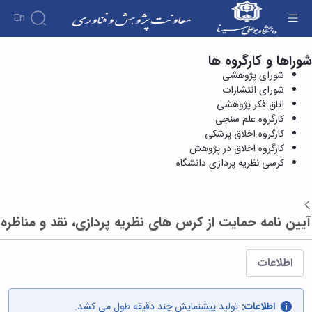
En
شوراها و کارگروه ها
کرسی نظریه پردازی دانشگاه - معاونت پژوهش و
درباره
شورای پژوهشی
فناوری
معاونت
شورای انتشارات
درباره
پژوهش
اتاق فکر پژوهشی
پژوهش
معرفی
مدیریت
کارگروه علم سنجی
هفته
و
معاون
کارگروه اخلاق پزشکی
کارگروه‌ها
پژوهش
اهداف
کارگروه اخلاق در پژوهش
مدیریت‌ها
آیین
و
و
کرسی نظریه پردازی دانشگاه
و واحدها
نامه
فناوری
وظایف
مدیریت
ها و
ماموریت
معاونین
کاربرگ
امور
ها
قبلی
بازگشت
ها
پژوهشی
همکاری
ساختار
فرم های
آیین نامه حمایت از کرس های نظریه پردازی، نقد و مناظره
کتابخانه
سازمانی
تحقیقاتی
پژوهشی
مرکزی
مدیر
طرح
فرم
و
امور
های
ها
اطلاعات
مرکز
پژوهشی
تحقیقاتی
آیین
اسناد
رئیس
فناوری و
نامه
دفتر
کارآفرینی
های
کتابخانه
اطلاعات:
تولید پیشنمایش چند دقیقه طول می کشد.
ارتباط