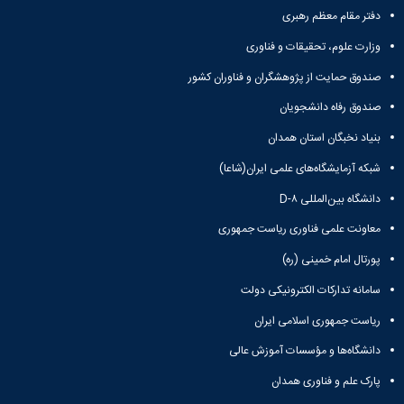
مقاومت
کارگروه
کارکنان
های
دفتر مقام معظم رهبری
مصالح
اخلاق
اعضای
آزمایشگاه
در
وزارت علوم، تحقیقات و فناوری
هیات
مواد
پژوهش
علمی
صندوق حمایت از پژوهشگران و فناوران کشور
آزمایشگاه
کرسی
سایر
باستان
نظریه
آیین
صندوق رفاه دانشجویان
شناسی
پردازی
نامه
آزمایشگاه
دانشگاه
بنیاد نخبگان استان همدان
ها
هوش
شبکه آزمایشگاه‌های علمی ایران(شاعا)
ربات
و
دانشگاه بین‌المللی D-۸
بینایی
اولویت
معاونت علمی فناوری ریاست جمهوری
های
پورتال امام خمینی (ره)
طرح
های
سامانه تدارکات الکترونیکی دولت
پژوهشی
طرح
ریاست جمهوری اسلامی ایران
های
دانشگاه‌ها و مؤسسات آموزش عالی
پژوهشی
سال
پارک علم و فناوری همدان
1398