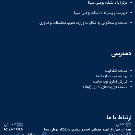
نشریات
مرکز آپا دانشگاه بوعلی سینا
فصلنامه
دبیرستان پسرانه دانشگاه بوعلی سینا
معاونت
پژوهش
سامانه پاسخگوئی به شکایات وزارت علوم، تحقیقات و فناوری
و
فناوری
نشریه
مطالعات
فرهنگی
دسترسی
پلیس
فهرست
نشریات
سامانه شفافیت
بیانیه صیانت از داده‌ها
علمی
گزارش آماری وب‌ سایت
معتبر
سامانه فوریت‌های اداری (فؤاد)
ارتباط با ما
نشانی
کدپستی
همدان، چهارباغ شهید مصطفی احمدی روشن، دانشگاه بوعلی سینا
۶۵۱۷۸-۳۸۶۹۵
شماره تماس
پست الکترونیک