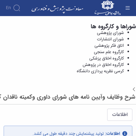
En
شوراها و کارگروه ها
کرسی نظریه پردازی دانشگاه - معاونت پژوهش و
درباره
شورای پژوهشی
فناوری
معاونت
شورای انتشارات
درباره
پژوهش
اتاق فکر پژوهشی
پژوهش
معرفی
مدیریت
کارگروه علم سنجی
هفته
و
معاون
کارگروه اخلاق پزشکی
کارگروه‌ها
پژوهش
اهداف
کارگروه اخلاق در پژوهش
مدیریت‌ها
آیین
و
و
کرسی نظریه پردازی دانشگاه
و واحدها
نامه
فناوری
وظایف
مدیریت
ها و
ماموریت
معاونین
کاربرگ
امور
ها
قبلی
بازگشت
ها
پژوهشی
همکاری
ساختار
فرم های
شرح وظایف وآیین نامه های شورای داوری وکمیته ناقدان 
کتابخانه
سازمانی
تحقیقاتی
پژوهشی
مرکزی
مدیر
طرح
فرم
و
امور
های
ها
اطلاعات
مرکز
پژوهشی
تحقیقاتی
آیین
اسناد
رئیس
فناوری و
نامه
دفتر
کارآفرینی
های
کتابخانه
اطلاعات:
تولید پیشنمایش چند دقیقه طول می کشد.
ارتباط