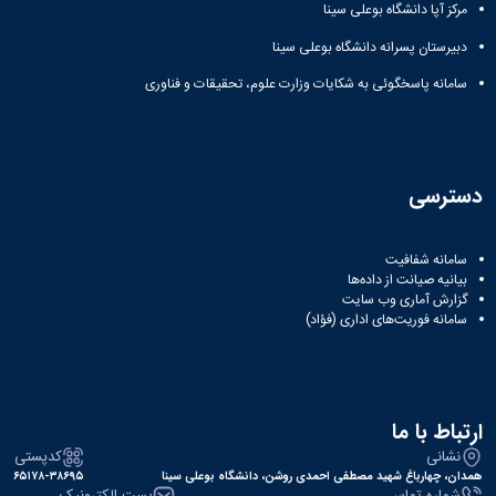
نشریات
مرکز آپا دانشگاه بوعلی سینا
فصلنامه
دبیرستان پسرانه دانشگاه بوعلی سینا
معاونت
پژوهش
سامانه پاسخگوئی به شکایات وزارت علوم، تحقیقات و فناوری
و
فناوری
نشریه
مطالعات
فرهنگی
دسترسی
پلیس
فهرست
نشریات
سامانه شفافیت
بیانیه صیانت از داده‌ها
علمی
گزارش آماری وب‌ سایت
معتبر
سامانه فوریت‌های اداری (فؤاد)
ارتباط با ما
نشانی
کدپستی
همدان، چهارباغ شهید مصطفی احمدی روشن، دانشگاه بوعلی سینا
۶۵۱۷۸-۳۸۶۹۵
شماره تماس
پست الکترونیک