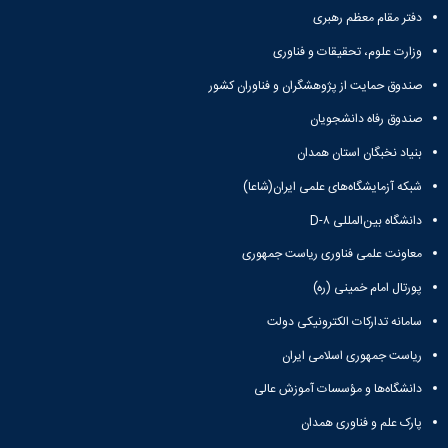
مقاومت
کارگروه
کارکنان
های
دفتر مقام معظم رهبری
مصالح
اخلاق
اعضای
آزمایشگاه
در
وزارت علوم، تحقیقات و فناوری
هیات
مواد
پژوهش
علمی
صندوق حمایت از پژوهشگران و فناوران کشور
آزمایشگاه
کرسی
سایر
باستان
نظریه
آیین
صندوق رفاه دانشجویان
شناسی
پردازی
نامه
آزمایشگاه
دانشگاه
بنیاد نخبگان استان همدان
ها
هوش
شبکه آزمایشگاه‌های علمی ایران(شاعا)
ربات
و
دانشگاه بین‌المللی D-۸
بینایی
اولویت
معاونت علمی فناوری ریاست جمهوری
های
پورتال امام خمینی (ره)
طرح
های
سامانه تدارکات الکترونیکی دولت
پژوهشی
طرح
ریاست جمهوری اسلامی ایران
های
دانشگاه‌ها و مؤسسات آموزش عالی
پژوهشی
سال
پارک علم و فناوری همدان
1398