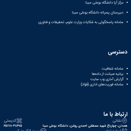
نشریات
مرکز آپا دانشگاه بوعلی سینا
فصلنامه
دبیرستان پسرانه دانشگاه بوعلی سینا
معاونت
پژوهش
سامانه پاسخگوئی به شکایات وزارت علوم، تحقیقات و فناوری
و
فناوری
نشریه
مطالعات
فرهنگی
دسترسی
پلیس
فهرست
نشریات
سامانه شفافیت
بیانیه صیانت از داده‌ها
علمی
گزارش آماری وب‌ سایت
معتبر
سامانه فوریت‌های اداری (فؤاد)
ارتباط با ما
نشانی
کدپستی
همدان، چهارباغ شهید مصطفی احمدی روشن، دانشگاه بوعلی سینا
۶۵۱۷۸-۳۸۶۹۵
شماره تماس
پست الکترونیک