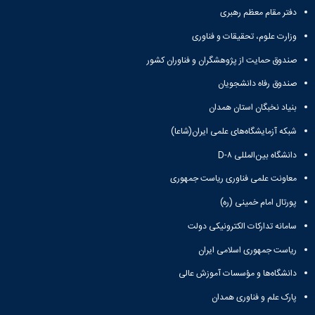
مقاومت
کارگروه
کارکنان
های
دفتر مقام معظم رهبری
مصالح
اخلاق
اعضای
آزمایشگاه
در
وزارت علوم، تحقیقات و فناوری
هیات
مواد
پژوهش
علمی
صندوق حمایت از پژوهشگران و فناوران کشور
آزمایشگاه
کرسی
سایر
باستان
نظریه
آیین
صندوق رفاه دانشجویان
شناسی
پردازی
نامه
آزمایشگاه
دانشگاه
بنیاد نخبگان استان همدان
ها
هوش
شبکه آزمایشگاه‌های علمی ایران(شاعا)
ربات
و
دانشگاه بین‌المللی D-۸
بینایی
اولویت
معاونت علمی فناوری ریاست جمهوری
های
پورتال امام خمینی (ره)
طرح
های
سامانه تدارکات الکترونیکی دولت
پژوهشی
طرح
ریاست جمهوری اسلامی ایران
های
دانشگاه‌ها و مؤسسات آموزش عالی
پژوهشی
سال
پارک علم و فناوری همدان
1398