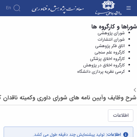
En
شوراها و کارگروه ها
کرسی نظریه پردازی دانشگاه - معاونت پژوهش و
درباره
شورای پژوهشی
فناوری
معاونت
شورای انتشارات
درباره
پژوهش
اتاق فکر پژوهشی
پژوهش
معرفی
مدیریت
کارگروه علم سنجی
هفته
و
معاون
کارگروه اخلاق پزشکی
کارگروه‌ها
پژوهش
اهداف
کارگروه اخلاق در پژوهش
مدیریت‌ها
آیین
و
و
کرسی نظریه پردازی دانشگاه
و واحدها
نامه
فناوری
وظایف
مدیریت
ها و
ماموریت
معاونین
کاربرگ
امور
ها
قبلی
بازگشت
ها
پژوهشی
همکاری
ساختار
فرم های
شرح وظایف وآیین نامه های شورای داوری وکمیته ناقدان 
کتابخانه
سازمانی
تحقیقاتی
پژوهشی
مرکزی
مدیر
طرح
فرم
و
امور
های
ها
اطلاعات
مرکز
پژوهشی
تحقیقاتی
آیین
اسناد
رئیس
فناوری و
نامه
دفتر
کارآفرینی
های
کتابخانه
اطلاعات:
تولید پیشنمایش چند دقیقه طول می کشد.
ارتباط