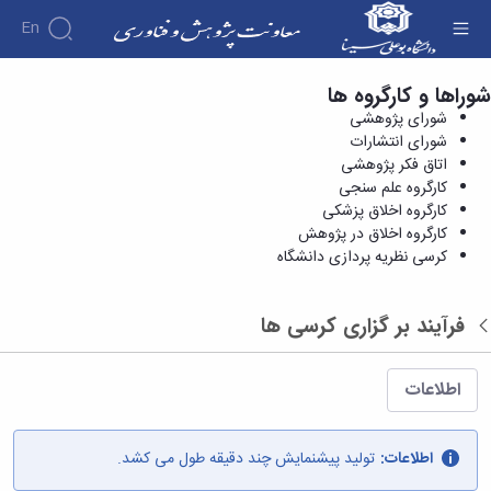
En
شوراها و کارگروه ها
کرسی نظریه پردازی دانشگاه - معاونت پژوهش و
درباره
شورای پژوهشی
فناوری
معاونت
شورای انتشارات
درباره
پژوهش
اتاق فکر پژوهشی
پژوهش
معرفی
مدیریت
کارگروه علم سنجی
هفته
و
معاون
کارگروه اخلاق پزشکی
کارگروه‌ها
پژوهش
اهداف
کارگروه اخلاق در پژوهش
مدیریت‌ها
آیین
و
و
کرسی نظریه پردازی دانشگاه
و واحدها
نامه
فناوری
وظایف
مدیریت
ها و
ماموریت
معاونین
کاربرگ
امور
ها
قبلی
فرآیند بر گزاری کرسی ها
ها
بازگشت
پژوهشی
همکاری
ساختار
فرم های
کتابخانه
سازمانی
تحقیقاتی
پژوهشی
مرکزی
مدیر
طرح
فرم
اطلاعات
و
امور
های
ها
مرکز
پژوهشی
تحقیقاتی
آیین
اسناد
رئیس
فناوری و
نامه
اطلاعات:
تولید پیشنمایش چند دقیقه طول می کشد.
دفتر
کارآفرینی
های
کتابخانه
ارتباط