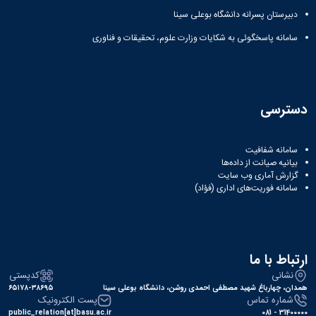
نشریات
دبیرستان پسرانه دانشگاه بوعلی سینا
فصلنامه
معاونت
سامانه پاسخگوئی به شکایات وزارت علوم، تحقیقات و فناوری
پژوهش
و
فناوری
نشریه
مطالعات
دسترسی
فرهنگی
پلیس
سامانه شفافیت
فهرست
بیانیه صیانت از داده‌ها
نشریات
گزارش آماری وب‌ سایت
علمی
سامانه فوریت‌های اداری (فؤاد)
معتبر
ارتباط با ما
نشانی
کدپستی
همدان، چهارباغ شهید مصطفی احمدی روشن، دانشگاه بوعلی سینا
۶۵۱۷۸-۳۸۶۹۵
شماره تماس
پست الکترونیک
public_relation[at]basu.ac.ir
31400000 - 081