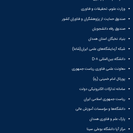
مقاومت
کارگروه
کارکنان
های
مصالح
اخلاق
وزارت علوم، تحقیقات و فناوری
اعضای
آزمایشگاه
در
هیات
صندوق حمایت از پژوهشگران و فناوران کشور
مواد
پژوهش
علمی
آزمایشگاه
کرسی
سایر
صندوق رفاه دانشجویان
باستان
نظریه
آیین
شناسی
بنیاد نخبگان استان همدان
پردازی
نامه
آزمایشگاه
دانشگاه
ها
شبکه آزمایشگاه‌های علمی ایران(شاعا)
هوش
ربات
دانشگاه بین‌المللی D-۸
و
معاونت علمی فناوری ریاست جمهوری
بینایی
اولویت
پورتال امام خمینی (ره)
های
طرح
سامانه تدارکات الکترونیکی دولت
های
پژوهشی
ریاست جمهوری اسلامی ایران
طرح
دانشگاه‌ها و مؤسسات آموزش عالی
های
پژوهشی
پارک علم و فناوری همدان
سال
1398
مرکز آپا دانشگاه بوعلی سینا