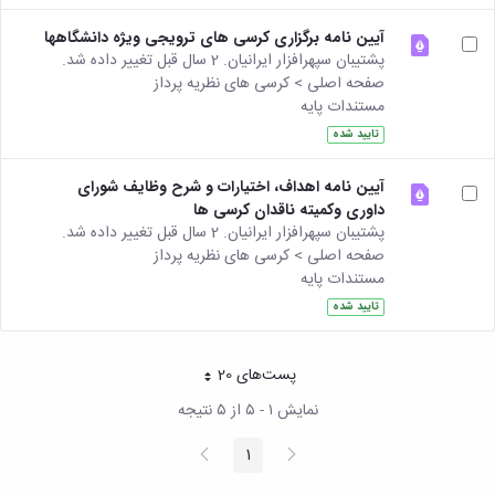
مقاومت
کارگروه
کارکنان
های
مصالح
اخلاق
آیین نامه برگزاری کرسی های ترویجی ویژه دانشگاهها
اعضای
آزمایشگاه
در
پشتیبان سپهرافزار ایرانیان. 2 سال قبل تغییر داده شد.
هیات
مواد
پژوهش
صفحه اصلی > کرسی های نظریه پرداز
علمی
آزمایشگاه
کرسی
مستندات پایه
سایر
باستان
نظریه
آیین
تایید شده
شناسی
پردازی
نامه
آزمایشگاه
دانشگاه
ها
آیین نامه اهداف، اختیارات و شرح وظایف شورای
هوش
داوری وکمیته ناقدان کرسی ها
ربات
پشتیبان سپهرافزار ایرانیان. 2 سال قبل تغییر داده شد.
و
صفحه اصلی > کرسی های نظریه پرداز
بینایی
مستندات پایه
اولویت
های
تایید شده
طرح
های
پژوهشی
پست‌‌های 20
هر صفحه
طرح
نمایش ۱ - ۵ از ۵ نتیجه
های
پژوهشی
پیغام
صفحه
1
سال
صفحه
قبلی
بعد
1398