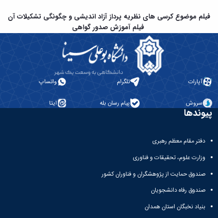
نشریات
فصلنامه
فیلم موضوع کرسی های نظریه پرداز آزاد اندیشی و چگونگی تشکیلات آن
معاونت
فیلم آموزش صدور گواهی
پژوهش
و
فناوری
نشریه
مطالعات
آپارات
تلگرام
واتساپ
فرهنگی
پلیس
سروش
پیام رسان بله
ایتا
فهرست
پیوندها
نشریات
علمی
معتبر
دفتر مقام معظم رهبری
وزارت علوم، تحقیقات و فناوری
صندوق حمایت از پژوهشگران و فناوران کشور
صندوق رفاه دانشجویان
بنیاد نخبگان استان همدان