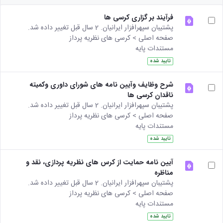
پژوهشی
دفتر
رئیس
با
آیین
ارتباط
مرکز
فرآیند بر گزاری کرسی ها
صنعت
نامه
با
نشر
پشتیبان سپهرافزار ایرانیان. 2 سال قبل تغییر داده شد.
آزمایشگاه
های
صنعت
رئیس
صفحه اصلی > کرسی های نظریه پرداز
مرکزی
مرکز
کتاب
دفتر
مستندات پایه
مرکز
تحقیقات
ها
ارتباط
و فناوری
نشر
تایید شده
آیین
با
مرکز
شوراها و
نامه
صنعت
کارگروه‌ها
تحقیقات
های
شرح وظایف وآیین نامه های شورای داوری وکمیته
رئیس
شورای
شیمی
طرح
ناقدان کرسی ها
آزمایشگاه
پژوهشی
گیاهی
ها
پشتیبان سپهرافزار ایرانیان. 2 سال قبل تغییر داده شد.
مرکزی
شورای
پژوهشکده
آیین
صفحه اصلی > کرسی های نظریه پرداز
معاون
انتشارات
آب
نامه
مستندات پایه
مدیر
اتاق
آزمایشگاه
های
امور
تایید شده
های
فکر
مجلات
پژوهشی
تحقیقاتی
پژوهشی
آیین
کارکنان
آزمایشگاه
آیین نامه حمایت از کرس های نظریه پردازی، نقد و
کارگروه
نامه
ارتباط با
مرکزی
مناظره
علم
معاونت
های
پشتیبان سپهرافزار ایرانیان. 2 سال قبل تغییر داده شد.
آزمایشگاه
سنجی
نشانی
کنفرانس
صفحه اصلی > کرسی های نظریه پرداز
تنش
کارگروه
ونقشه
ها
مستندات پایه
پسماند
اخلاق
ارتباط
آیین
آزمایشگاه
پزشکی
تایید شده
با
نامه