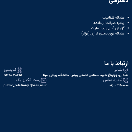
دسترسی
سامانه شفافیت
بیانیه صیانت از داده‌ها
گزارش آماری وب‌ سایت
سامانه فوریت‌های اداری (فؤاد)
ارتباط با ما
نشانی
کدپستی
همدان، چهارباغ شهید مصطفی احمدی روشن، دانشگاه بوعلی سینا
۶۵۱۷۸-۳۸۶۹۵
شماره تماس
پست الکترونیک
public_relation[at]basu.ac.ir
31400000 - 081