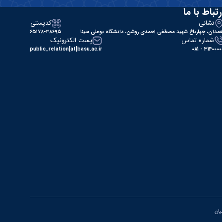
رتباط با ما
نشانی
کدپستی
مدان، چهارباغ شهید مصطفی احمدی روشن، دانشگاه بوعلی سینا
۶۵۱۷۸-۳۸۶۹۵
شماره تماس
پست الکترونیک
public_relation[at]basu.ac.ir
31400000 - 0
یان