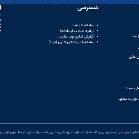
دسترسی
ا
ه
سامانه شفافیت
بیانیه صیانت از داده‌ها
81
ولت
گزارش آماری وب‌ سایت
سامانه فوریت‌های اداری (فؤاد)
 عالی
لی سینا
 وزارت علوم،
مام حقوق مادی و معنوی این وبگاه متعلق به معاونت پژوهش و فناوری است.پیاده سازی توسط
سپهرافزار ایران