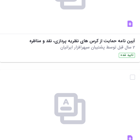
نشریات
فصلنامه
معاونت
پژوهش
و
فناوری
آیین نامه حمایت از کرس های نظریه پردازی، نقد و مناظره
نشریه
2 سال قبل توسط پشتیبان سپهرافزار ایرانیان
مطالعات
فرهنگی
تایید شده
پلیس
فهرست
نشریات
علمی
معتبر