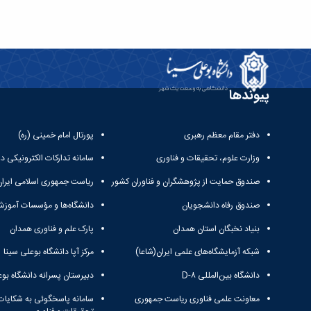
پیوندها
دفتر مقام معظم رهبری
پورتال امام خمینی (ره)
وزارت علوم، تحقیقات و فناوری
سامانه تدارکات الکترونیکی د
صندوق حمایت از پژوهشگران و فناوران کشور
ریاست جمهوری اسلامی ایران
صندوق رفاه دانشجویان
دانشگاه‌ها و مؤسسات آموزش
بنیاد نخبگان استان همدان
پارک علم و فناوری همدان
شبکه آزمایشگاه‌های علمی ایران(شاعا)
مرکز آپا دانشگاه بوعلی سینا
دانشگاه بین‌المللی D-۸
دبیرستان پسرانه دانشگاه بوع
معاونت علمی فناوری ریاست جمهوری
سامانه پاسخگوئی به شکایات