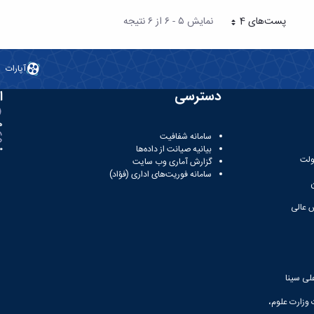
پست‌‌های 4
نمایش ۵ - ۶ از ۶ نتیجه
هر صفحه
آپارات
دسترسی
ا
ه
سامانه شفافیت
بیانیه صیانت از داده‌ها
81
ولت
گزارش آماری وب‌ سایت
سامانه فوریت‌های اداری (فؤاد)
 عالی
لی سینا
 وزارت علوم،