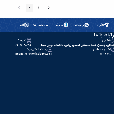
پیغام
صفحه
2
1
صفحه
صفحه
قبلی
بعد
تلگرام
واتساپ
سروش
پیام رسان بله
ایتا
رتباط با ما
نشانی
کدپستی
مدان، چهارباغ شهید مصطفی احمدی روشن، دانشگاه بوعلی سینا
۶۵۱۷۸-۳۸۶۹۵
شماره تماس
پست الکترونیک
public_relation[at]basu.ac.ir
31400000 - 0