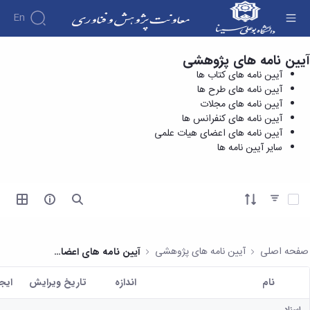
En
آیین نامه های پژوهشی
آیین نامه های کتاب ها - معاونت پژوهش و
درباره
آیین نامه های کتاب ها
فناوری
معاونت
آیین نامه های طرح ها
درباره
پژوهش
آیین نامه های مجلات
پژوهش
معرفی
مدیریت
آیین نامه های کنفرانس ها
هفته
و
معاون
آیین نامه های اعضای هیات علمی
کارگروه‌ها
پژوهش
اهداف
سایر آیین نامه ها
مدیریت‌ها
آیین
و
و
و واحدها
نامه
فناوری
وظایف
مدیریت
ها و
ماموریت
معاونین
کاربرگ
امور
ها
آیتم ها را انتخاب کنید
قبلی
ها
پژوهشی
همکاری
ساختار
فرم های
کتابخانه
سازمانی
تحقیقاتی
پژوهشی
مرکزی
مدیر
طرح
فرم
و
صفحه اصلی
آیین نامه های پژوهشی
آیین نامه های اعضای هیات علمی
امور
های
ها
مرکز
پژوهشی
تحقیقاتی
آیین
اسناد
نام
اندازه
تاریخ ویرایش
ايج
رئیس
فناوری و
نامه
دفتر
کاربر انتخاب شده
کارآفرینی
های
کتابخانه
ارتباط
اسناد