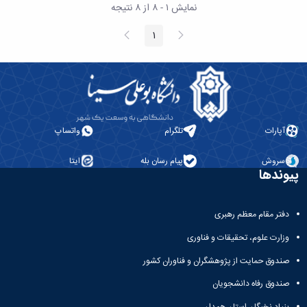
نشریات
نمایش ۱ - ۸ از ۸ نتیجه
فصلنامه
معاونت
پیغام
صفحه
1
صفحه
قبلی
بعد
پژوهش
و
فناوری
نشریه
مطالعات
فرهنگی
آپارات
تلگرام
واتساپ
پلیس
فهرست
نشریات
سروش
پیام رسان بله
ایتا
پیوندها
علمی
معتبر
دفتر مقام معظم رهبری
وزارت علوم، تحقیقات و فناوری
صندوق حمایت از پژوهشگران و فناوران کشور
صندوق رفاه دانشجویان