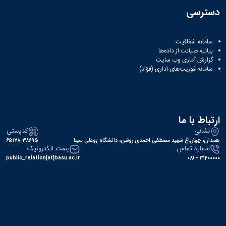
دسترسی
سامانه شفافیت
بیانیه صیانت از داده‌ها
گزارش آماری وب‌ سایت
سامانه فوریت‌های اداری (فؤاد)
ارتباط با ما
نشانی
کدپستی
همدان، چهارباغ شهید مصطفی احمدی روشن، دانشگاه بوعلی سینا
۶۵۱۷۸-۳۸۶۹۵
شماره تماس
پست الکترونیک
public_relation[at]basu.ac.ir
31400000 - 081