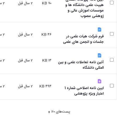
مقاومت
کارگروه
۷۰ KB
2 سال قبل
2 سال قبل
کارکنان
های
هییت علمی دانشگاه ها و
مصالح
اخلاق
اعضای
موسسات اموزش عالی و
آزمایشگاه
در
هیات
ژوهشی مصوب
مواد
پژوهش
علمی
آزمایشگاه
کرسی
سایر
باستان
نظریه
آیین
شناسی
۴۶ KB
2 سال قبل
2 سال قبل
پردازی
فرم شرکت هیات علمی در
نامه
آزمایشگاه
دانشگاه
جلسات و انجمن های علمی
ها
هوش
ربات
و
۱۴ KB
2 سال قبل
2 سال قبل
بینایی
آئین نامه تعاملات علمی و بین
اولویت
المللی دانشگاه
های
طرح
های
۴۹۴ KB
2 سال قبل
2 سال قبل
پژوهشی
ایین نامه اصلاحی شماره 1
طرح
اعتبار ویژه پژوهشی
های
پژوهشی
سال
پست‌‌های 20
هر صفحه
1398