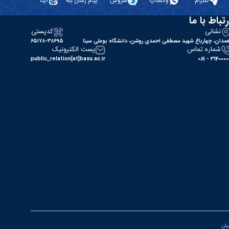
تلگرام
واتساپ
سروش
پیام رسان بله
ایتا
رتباط با ما
نشانی
کدپستی
مدان، چهارباغ شهید مصطفی احمدی روشن، دانشگاه بوعلی سینا
۶۵۱۷۸-۳۸۶۹۵
شماره تماس
پست الکترونیک
public_relation[at]basu.ac.ir
31400000 - 0
یان