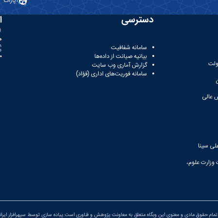
آپارات
دسترسی
ا
ه
سامانه شفافیت
بیانیه صیانت از داده‌ها
81
ولت
گزارش آماری وب‌ سایت
سامانه فوریت‌های اداری (فؤاد)
 عالی
لی سینا
 وزارت علوم،
مام حقوق مادی و معنوی این وبگاه متعلق به معاونت پژوهش و فناوری است.پیاده سازی توسط
سپهرافزار ایران