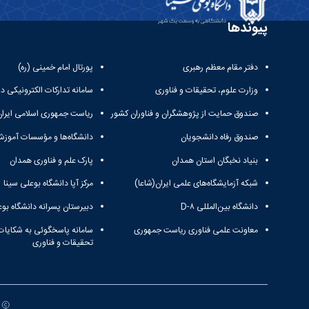
پیوندها
دفتر مقام معظم رهبری
پورتال امام خمینی (ره)
وزارت علوم، تحقیقات و فناوری
سامانه تدارکات الکترونیکی د
صندوق حمایت از پژوهشگران و فناوران کشور
ریاست جمهوری اسلامی ایران
صندوق رفاه دانشجویان
دانشگاه‌ها و مؤسسات آموزش
بنیاد نخبگان استان همدان
پارک علم و فناوری همدان
شبکه آزمایشگاه‌های علمی ایران(شاعا)
مرکز آپا دانشگاه بوعلی سینا
دانشگاه بین‌المللی D-۸
دبیرستان پسرانه دانشگاه بوع
معاونت علمی فناوری ریاست جمهوری
سامانه پاسخگوئی به شکایات
تحقیقات و فناوری
ت