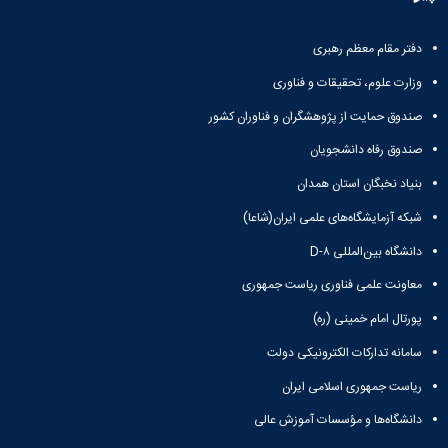
مقاومت
کارگروه
کارکنان
های
مصالح
اخلاق
اعضای
آزمایشگاه
در
دفتر مقام معظم رهبری
هیات
مواد
پژوهش
علمی
وزارت علوم، تحقیقات و فناوری
آزمایشگاه
کرسی
سایر
باستان
نظریه
صندوق حمایت از پژوهشگران و فناوران کشور
آیین
شناسی
پردازی
نامه
آزمایشگاه
صندوق رفاه دانشجویان
دانشگاه
ها
هوش
بنیاد نخبگان استان همدان
ربات
و
شبکه آزمایشگاه‌های علمی ایران(شاعا)
بینایی
دانشگاه بین‌المللی D-۸
اولویت
های
معاونت علمی فناوری ریاست جمهوری
طرح
های
پورتال امام خمینی (ره)
پژوهشی
طرح
سامانه تدارکات الکترونیکی دولت
های
ریاست جمهوری اسلامی ایران
پژوهشی
سال
دانشگاه‌ها و مؤسسات آموزش عالی
1398