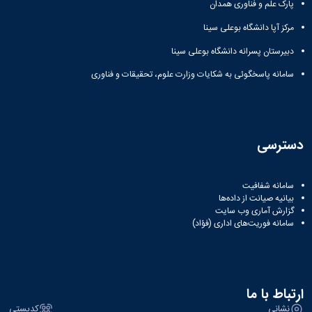
نشریات
پارک علم و فناوری همدان
فصلنامه
مرکز آپا دانشگاه بوعلی سینا
معاونت
پژوهش
دبیرستان پسرانه دانشگاه بوعلی سینا
و
سامانه پاسخگوئی به شکایات وزارت علوم، تحقیقات و فناوری
فناوری
نشریه
مطالعات
فرهنگی
پلیس
دسترسی
فهرست
نشریات
علمی
سامانه شفافیت
معتبر
بیانیه صیانت از داده‌ها
گزارش آماری وب‌ سایت
سامانه فوریت‌های اداری (فؤاد)
ارتباط با ما
نشانی
کدپستی