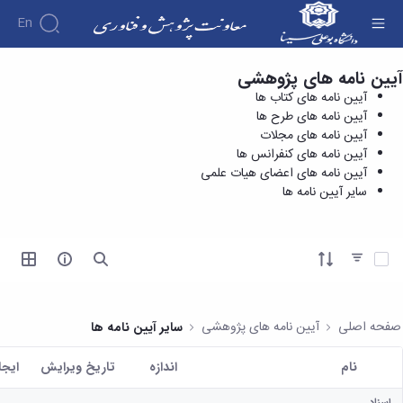
En
آیین نامه های پژوهشی
آیین نامه های کتاب ها - معاونت پژوهش و
درباره
آیین نامه های کتاب ها
فناوری
معاونت
آیین نامه های طرح ها
درباره
پژوهش
آیین نامه های مجلات
پژوهش
معرفی
مدیریت
آیین نامه های کنفرانس ها
هفته
و
معاون
آیین نامه های اعضای هیات علمی
کارگروه‌ها
پژوهش
اهداف
سایر آیین نامه ها
مدیریت‌ها
آیین
و
و
و واحدها
نامه
فناوری
وظایف
مدیریت
ها و
ماموریت
معاونین
کاربرگ
امور
ها
آیتم ها را انتخاب کنید
قبلی
ها
پژوهشی
همکاری
ساختار
فرم های
کتابخانه
سازمانی
تحقیقاتی
پژوهشی
مرکزی
مدیر
طرح
فرم
و
صفحه اصلی
آیین نامه های پژوهشی
سایر آیین نامه ها
امور
های
ها
مرکز
پژوهشی
تحقیقاتی
آیین
اسناد
نام
اندازه
تاریخ ویرایش
ايجا
رئیس
فناوری و
نامه
دفتر
کاربر انتخاب شده
کارآفرینی
های
کتابخانه
ارتباط
اسناد