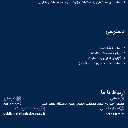
نشریات
سامانه پاسخگوئی به شکایات وزارت علوم، تحقیقات و فناوری
فصلنامه
معاونت
پژوهش
و
دسترسی
فناوری
نشریه
مطالعات
سامانه شفافیت
فرهنگی
بیانیه صیانت از داده‌ها
پلیس
گزارش آماری وب‌ سایت
فهرست
سامانه فوریت‌های اداری (فؤاد)
نشریات
علمی
معتبر
ارتباط با ما
نشانی
کدپستی
همدان، چهارباغ شهید مصطفی احمدی روشن، دانشگاه بوعلی سینا
۶۵۱۷۸-۳۸۶۹۵
شماره تماس
پست الکترونیک
public_relation[at]basu.ac.ir
31400000 - 081