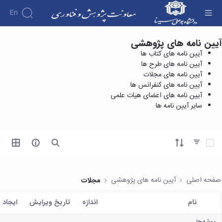
En
آیین نامه های پژوهشی
آیین نامه های کتاب ها - معاونت پژوهش و
درباره
آیین نامه های کتاب ها
فناوری
معاونت
آیین نامه های طرح ها
درباره
پژوهش
آیین نامه های مجلات
پژوهش
معرفی
مدیریت
آیین نامه های کنفرانس ها
هفته
و
معاون
آیین نامه های اعضای هیات علمی
کارگروه‌ها
پژوهش
اهداف
سایر آیین نامه ها
مدیریت‌ها
آیین
و
و
و واحدها
نامه
فناوری
وظایف
مدیریت
ها و
ماموریت
معاونین
کاربرگ
امور
ها
آیتم ها را انتخاب کنید
قبلی
ها
پژوهشی
همکاری
ساختار
فرم های
کتابخانه
سازمانی
تحقیقاتی
پژوهشی
مرکزی
مدیر
طرح
فرم
و
صفحه اصلی
آیین نامه های پژوهشی
مجلات
امور
های
ها
مرکز
پژوهشی
تحقیقاتی
آیین
اسناد
نام
اندازه
تاریخ ویرایش
ايجاد 
رئیس
فناوری و
نامه
دفتر
کاربر انتخاب شده
کارآفرینی
های
کتابخانه
ارتباط
پوشه‌ها