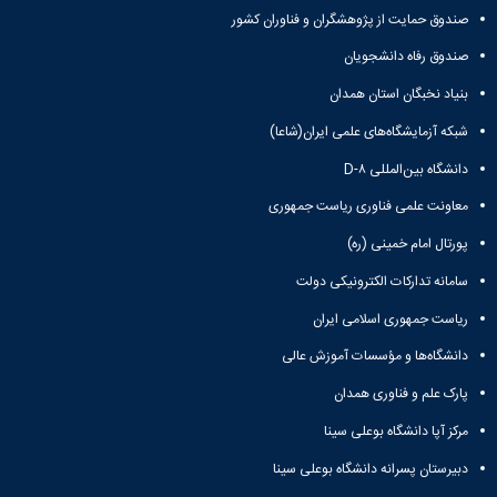
مقاومت
کارگروه
کارکنان
های
صندوق حمایت از پژوهشگران و فناوران کشور
مصالح
اخلاق
اعضای
آزمایشگاه
در
صندوق رفاه دانشجویان
هیات
مواد
پژوهش
علمی
بنیاد نخبگان استان همدان
آزمایشگاه
کرسی
سایر
باستان
نظریه
آیین
شبکه آزمایشگاه‌های علمی ایران(شاعا)
شناسی
پردازی
نامه
آزمایشگاه
دانشگاه بین‌المللی D-۸
دانشگاه
ها
هوش
معاونت علمی فناوری ریاست جمهوری
ربات
و
پورتال امام خمینی (ره)
بینایی
اولویت
سامانه تدارکات الکترونیکی دولت
های
ریاست جمهوری اسلامی ایران
طرح
های
دانشگاه‌ها و مؤسسات آموزش عالی
پژوهشی
طرح
پارک علم و فناوری همدان
های
مرکز آپا دانشگاه بوعلی سینا
پژوهشی
سال
دبیرستان پسرانه دانشگاه بوعلی سینا
1398