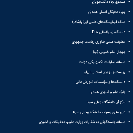
نشریات
صندوق رفاه دانشجویان
فصلنامه
بنیاد نخبگان استان همدان
معاونت
پژوهش
شبکه آزمایشگاه‌های علمی ایران(شاعا)
و
دانشگاه بین‌المللی D-۸
فناوری
نشریه
معاونت علمی فناوری ریاست جمهوری
مطالعات
فرهنگی
پورتال امام خمینی (ره)
پلیس
سامانه تدارکات الکترونیکی دولت
فهرست
نشریات
ریاست جمهوری اسلامی ایران
علمی
دانشگاه‌ها و مؤسسات آموزش عالی
معتبر
پارک علم و فناوری همدان
مرکز آپا دانشگاه بوعلی سینا
دبیرستان پسرانه دانشگاه بوعلی سینا
سامانه پاسخگوئی به شکایات وزارت علوم، تحقیقات و فناوری