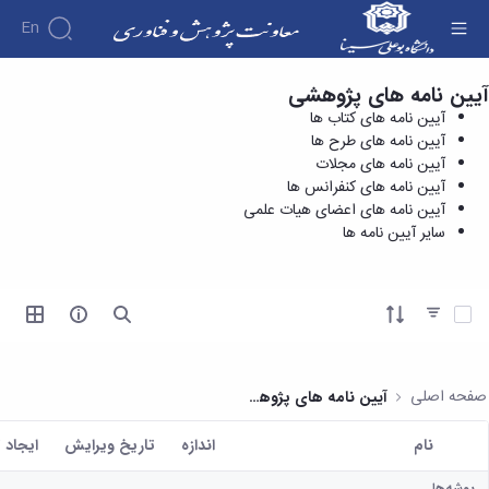
En
آیین نامه های پژوهشی
آیین نامه های کتاب ها - معاونت پژوهش و
درباره
آیین نامه های کتاب ها
فناوری
معاونت
آیین نامه های طرح ها
درباره
پژوهش
آیین نامه های مجلات
پژوهش
معرفی
مدیریت
آیین نامه های کنفرانس ها
هفته
و
معاون
آیین نامه های اعضای هیات علمی
کارگروه‌ها
پژوهش
اهداف
سایر آیین نامه ها
مدیریت‌ها
آیین
و
و
و واحدها
نامه
فناوری
وظایف
مدیریت
ها و
ماموریت
معاونین
کاربرگ
امور
ها
آیتم ها را انتخاب کنید
قبلی
ها
پژوهشی
همکاری
ساختار
فرم های
کتابخانه
سازمانی
تحقیقاتی
پژوهشی
مرکزی
مدیر
طرح
فرم
و
صفحه اصلی
آیین نامه های پژوهشی
امور
های
ها
مرکز
پژوهشی
تحقیقاتی
آیین
اسناد
نام
اندازه
تاریخ ویرایش
ايجاد 
رئیس
فناوری و
نامه
دفتر
کاربر انتخاب شده
کارآفرینی
های
کتابخانه
ارتباط
پوشه‌ها