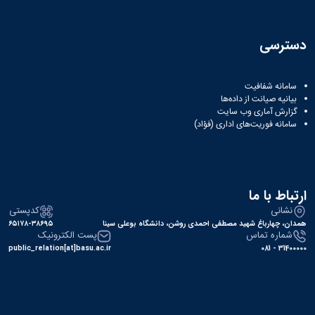
دسترسی
سامانه شفافیت
بیانیه صیانت از داده‌ها
گزارش آماری وب‌ سایت
سامانه فوریت‌های اداری (فؤاد)
ارتباط با ما
نشانی
کدپستی
همدان، چهارباغ شهید مصطفی احمدی روشن، دانشگاه بوعلی سینا
۶۵۱۷۸-۳۸۶۹۵
شماره تماس
پست الکترونیک
public_relation[at]basu.ac.ir
31400000 - 081