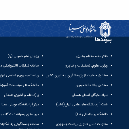
پیوندها
دفتر مقام معظم رهبری
پورتال امام خمینی (ره)
وزارت علوم، تحقیقات و فناوری
سامانه تدارکات الکترونیکی د
صندوق حمایت از پژوهشگران و فناوران کشور
ریاست جمهوری اسلامی ایران
صندوق رفاه دانشجویان
دانشگاه‌ها و مؤسسات آموزش
بنیاد نخبگان استان همدان
پارک علم و فناوری همدان
شبکه آزمایشگاه‌های علمی ایران(شاعا)
مرکز آپا دانشگاه بوعلی سینا
دانشگاه بین‌المللی D-۸
دبیرستان پسرانه دانشگاه بوع
معاونت علمی فناوری ریاست جمهوری
سامانه پاسخگوئی به شکایات