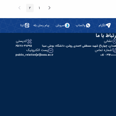
پیغام
صفحه
2
1
صفحه
صفحه
قبلی
بعد
تلگرام
واتساپ
سروش
پیام رسان بله
ایتا
رتباط با ما
نشانی
کدپستی
مدان، چهارباغ شهید مصطفی احمدی روشن، دانشگاه بوعلی سینا
۶۵۱۷۸-۳۸۶۹۵
شماره تماس
پست الکترونیک
public_relation[at]basu.ac.ir
31400000 - 0