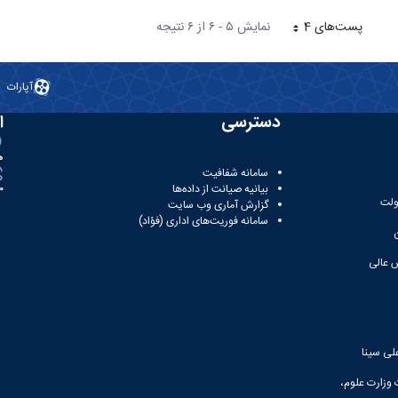
پست‌‌های 4
نمایش ۵ - ۶ از ۶ نتیجه
هر صفحه
آپارات
دسترسی
ا
ه
سامانه شفافیت
بیانیه صیانت از داده‌ها
81
ولت
گزارش آماری وب‌ سایت
سامانه فوریت‌های اداری (فؤاد)
 عالی
لی سینا
 وزارت علوم،