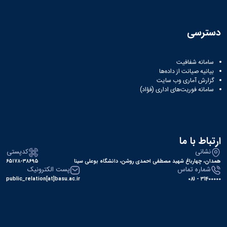
دسترسی
سامانه شفافیت
بیانیه صیانت از داده‌ها
گزارش آماری وب‌ سایت
سامانه فوریت‌های اداری (فؤاد)
ارتباط با ما
نشانی
کدپستی
همدان، چهارباغ شهید مصطفی احمدی روشن، دانشگاه بوعلی سینا
۶۵۱۷۸-۳۸۶۹۵
شماره تماس
پست الکترونیک
public_relation[at]basu.ac.ir
31400000 - 081