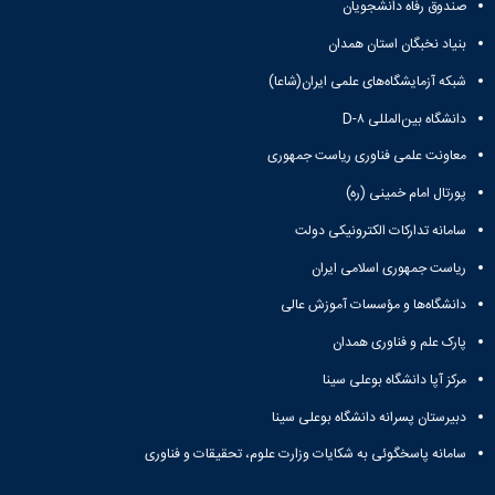
نشریات
صندوق رفاه دانشجویان
فصلنامه
بنیاد نخبگان استان همدان
معاونت
پژوهش
شبکه آزمایشگاه‌های علمی ایران(شاعا)
و
دانشگاه بین‌المللی D-۸
فناوری
نشریه
معاونت علمی فناوری ریاست جمهوری
مطالعات
فرهنگی
پورتال امام خمینی (ره)
پلیس
سامانه تدارکات الکترونیکی دولت
فهرست
نشریات
ریاست جمهوری اسلامی ایران
علمی
دانشگاه‌ها و مؤسسات آموزش عالی
معتبر
پارک علم و فناوری همدان
مرکز آپا دانشگاه بوعلی سینا
دبیرستان پسرانه دانشگاه بوعلی سینا
سامانه پاسخگوئی به شکایات وزارت علوم، تحقیقات و فناوری