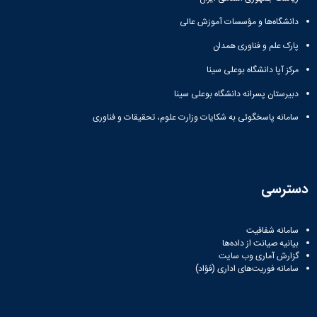
مقاومت
کارگروه
کارکنان
های
مصالح
اخلاق
دانشگاه‌ها و مؤسسات آموزش عالی
اعضای
آزمایشگاه
در
هیات
مواد
پارک علم و فناوری همدان
پژوهش
علمی
آزمایشگاه
کرسی
سایر
مرکز آپا دانشگاه بوعلی سینا
باستان
نظریه
آیین
شناسی
پردازی
دبیرستان پسرانه دانشگاه بوعلی سینا
نامه
آزمایشگاه
دانشگاه
ها
سامانه پاسخگوئی به شکایات وزارت علوم، تحقیقات و فناوری
هوش
ربات
و
بینایی
اولویت
دسترسی
های
طرح
های
سامانه شفافیت
پژوهشی
بیانیه صیانت از داده‌ها
طرح
گزارش آماری وب‌ سایت
های
سامانه فوریت‌های اداری (فؤاد)
پژوهشی
سال
1398