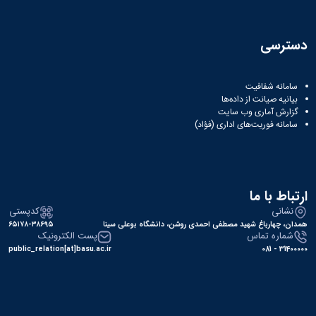
دسترسی
سامانه شفافیت
بیانیه صیانت از داده‌ها
گزارش آماری وب‌ سایت
سامانه فوریت‌های اداری (فؤاد)
ارتباط با ما
نشانی
کدپستی
همدان، چهارباغ شهید مصطفی احمدی روشن، دانشگاه بوعلی سینا
۶۵۱۷۸-۳۸۶۹۵
شماره تماس
پست الکترونیک
public_relation[at]basu.ac.ir
31400000 - 081