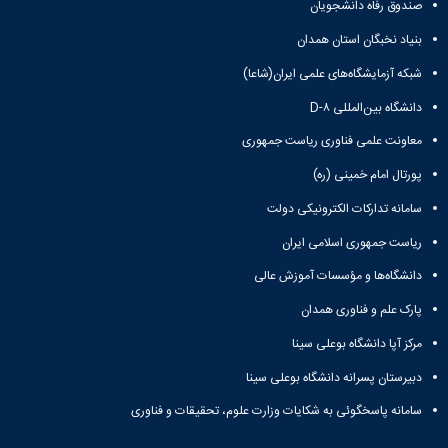
نشریات
صندوق رفاه دانشجویان
فصلنامه
بنیاد نخبگان استان همدان
معاونت
پژوهش
شبکه آزمایشگاه‌های علمی ایران(شاعا)
و
دانشگاه بین‌المللی D-۸
فناوری
نشریه
معاونت علمی فناوری ریاست جمهوری
مطالعات
فرهنگی
پورتال امام خمینی (ره)
پلیس
سامانه تدارکات الکترونیکی دولت
فهرست
نشریات
ریاست جمهوری اسلامی ایران
علمی
دانشگاه‌ها و مؤسسات آموزش عالی
معتبر
پارک علم و فناوری همدان
مرکز آپا دانشگاه بوعلی سینا
دبیرستان پسرانه دانشگاه بوعلی سینا
سامانه پاسخگوئی به شکایات وزارت علوم، تحقیقات و فناوری