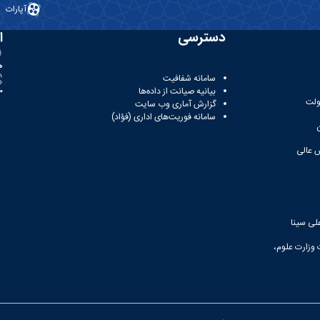
آپارات
دسترسی
ا
ه
سامانه شفافیت
بیانیه صیانت از داده‌ها
81
ولت
گزارش آماری وب‌ سایت
سامانه فوریت‌های اداری (فؤاد)
 عالی
لی سینا
 وزارت علوم،