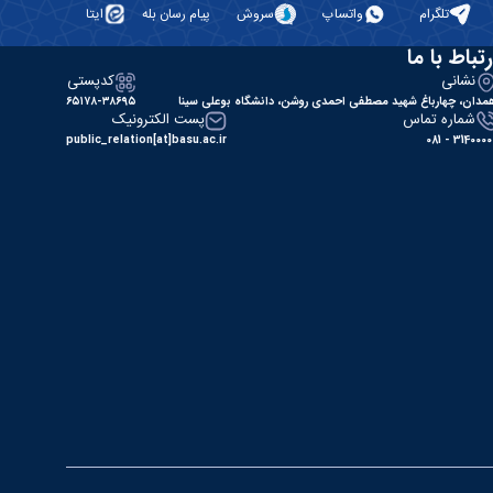
تلگرام
واتساپ
سروش
پیام رسان بله
ایتا
رتباط با ما
نشانی
کدپستی
مدان، چهارباغ شهید مصطفی احمدی روشن، دانشگاه بوعلی سینا
۶۵۱۷۸-۳۸۶۹۵
شماره تماس
پست الکترونیک
public_relation[at]basu.ac.ir
31400000 - 0