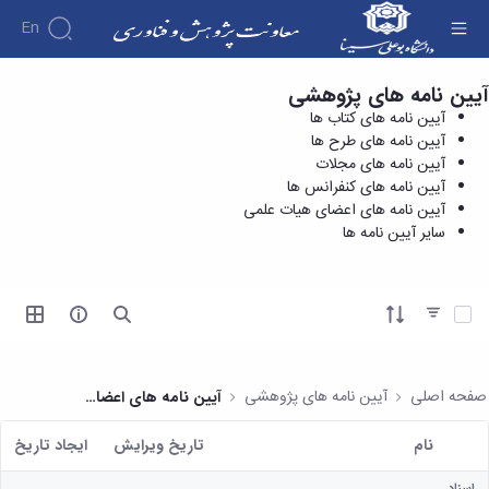
En
آیین نامه های پژوهشی
آیین نامه های کنفرانس ها - معاونت پژوهش و
درباره
آیین نامه های کتاب ها
فناوری
معاونت
آیین نامه های طرح ها
درباره
پژوهش
آیین نامه های مجلات
پژوهش
معرفی
مدیریت
آیین نامه های کنفرانس ها
هفته
و
معاون
آیین نامه های اعضای هیات علمی
کارگروه‌ها
پژوهش
اهداف
سایر آیین نامه ها
مدیریت‌ها
آیین
و
و
و واحدها
نامه
فناوری
وظایف
مدیریت
ها و
ماموریت
معاونین
کاربرگ
امور
ها
آیتم ها را انتخاب کنید
قبلی
ها
پژوهشی
همکاری
ساختار
فرم های
کتابخانه
سازمانی
تحقیقاتی
پژوهشی
مرکزی
مدیر
طرح
فرم
و
صفحه اصلی
آیین نامه های پژوهشی
آیین نامه های اعضای هیات علمی
امور
های
ها
مرکز
پژوهشی
تحقیقاتی
آیین
اسناد
نام
تاریخ ویرایش
ايجاد تاريخ
رئیس
فناوری و
نامه
دفتر
کاربر انتخاب شده
کارآفرینی
های
کتابخانه
ارتباط
اسناد