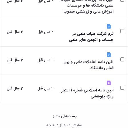
2 سال قبل
2 سال قبل
مقاومت
کارگروه
کارکنان
های
علمی دانشگاه ها و موسسات
مصالح
اخلاق
اعضای
اموزش عالی و ژوهشی مصوب
آزمایشگاه
در
هیات
مواد
پژوهش
علمی
آزمایشگاه
کرسی
سایر
باستان
2 سال قبل
2 سال قبل
نظریه
فرم شرکت هیات علمی در
آیین
شناسی
پردازی
جلسات و انجمن های علمی
نامه
آزمایشگاه
دانشگاه
ها
هوش
ربات
2 سال قبل
2 سال قبل
و
آئین نامه تعاملات علمی و بین
بینایی
المللی دانشگاه
اولویت
های
طرح
2 سال قبل
2 سال قبل
های
ایین نامه اصلاحی شماره 1 اعتبار
پژوهشی
ویژه پژوهشی
طرح
های
پژوهشی
پست‌‌های 20
هر صفحه
سال
1398
نمایش ۱ - ۸ از ۸ نتیجه