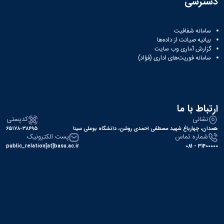
دسترسی
سامانه شفافیت
بیانیه صیانت از داده‌ها
گزارش آماری وب‌ سایت
سامانه فوریت‌های اداری (فؤاد)
ارتباط با ما
نشانی
کدپستی
همدان، چهارباغ شهید مصطفی احمدی روشن، دانشگاه بوعلی سینا
۶۵۱۷۸-۳۸۶۹۵
شماره تماس
پست الکترونیک
public_relation[at]basu.ac.ir
31400000 - 081