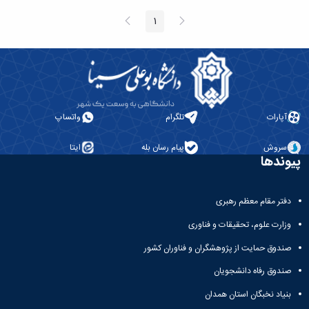
نشریات
فصلنامه
پیغام
صفحه
1
صفحه
قبلی
بعد
معاونت
پژوهش
و
فناوری
نشریه
مطالعات
آپارات
تلگرام
واتساپ
فرهنگی
پلیس
فهرست
سروش
پیام رسان بله
ایتا
پیوندها
نشریات
علمی
معتبر
دفتر مقام معظم رهبری
وزارت علوم، تحقیقات و فناوری
صندوق حمایت از پژوهشگران و فناوران کشور
صندوق رفاه دانشجویان
بنیاد نخبگان استان همدان