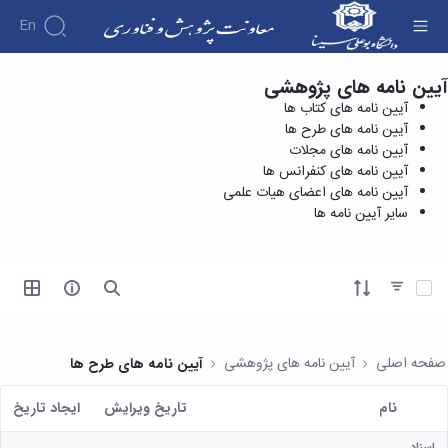
En
آیین نامه های پژوهشی
آیین نامه های کنفرانس ها - معاونت پژوهش و
درباره
آیین نامه های کتاب ها
فناوری
معاونت
آیین نامه های طرح ها
درباره
پژوهش
آیین نامه های مجلات
پژوهش
معرفی
مدیریت
آیین نامه های کنفرانس ها
هفته
و
معاون
آیین نامه های اعضای هیات علمی
کارگروه‌ها
پژوهش
اهداف
سایر آیین نامه ها
مدیریت‌ها
آیین
و
و
و واحدها
نامه
فناوری
وظایف
مدیریت
ها و
ماموریت
معاونین
کاربرگ
امور
ها
آیتم ها را انتخاب کنید
قبلی
ها
پژوهشی
همکاری
ساختار
فرم های
کتابخانه
سازمانی
تحقیقاتی
پژوهشی
مرکزی
مدیر
طرح
فرم
و
صفحه اصلی
آیین نامه های پژوهشی
آیین نامه های طرح ها
امور
های
ها
مرکز
پژوهشی
تحقیقاتی
آیین
اسناد
نام
تاریخ ویرایش
ايجاد تاريخ
رئیس
فناوری و
نامه
دفتر
کاربر انتخاب شده
کارآفرینی
های
کتابخانه
ارتباط
اسناد