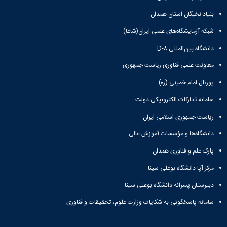
مقاومت
کارگروه
کارکنان
های
مصالح
اخلاق
بنیاد نخبگان استان همدان
اعضای
آزمایشگاه
در
هیات
شبکه آزمایشگاه‌های علمی ایران(شاعا)
مواد
پژوهش
علمی
آزمایشگاه
کرسی
دانشگاه بین‌المللی D-۸
سایر
باستان
نظریه
آیین
شناسی
معاونت علمی فناوری ریاست جمهوری
پردازی
نامه
آزمایشگاه
دانشگاه
ها
پورتال امام خمینی (ره)
هوش
ربات
سامانه تدارکات الکترونیکی دولت
و
ریاست جمهوری اسلامی ایران
بینایی
اولویت
دانشگاه‌ها و مؤسسات آموزش عالی
های
طرح
پارک علم و فناوری همدان
های
پژوهشی
مرکز آپا دانشگاه بوعلی سینا
طرح
دبیرستان پسرانه دانشگاه بوعلی سینا
های
پژوهشی
سامانه پاسخگوئی به شکایات وزارت علوم، تحقیقات و فناوری
سال
1398