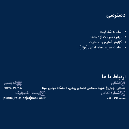
نشریات
فصلنامه
معاونت
دسترسی
پژوهش
و
فناوری
سامانه شفافیت
بیانیه صیانت از داده‌ها
نشریه
گزارش آماری وب‌ سایت
مطالعات
سامانه فوریت‌های اداری (فؤاد)
فرهنگی
پلیس
فهرست
نشریات
علمی
ارتباط با ما
معتبر
نشانی
کدپستی
همدان، چهارباغ شهید مصطفی احمدی روشن، دانشگاه بوعلی سینا
۶۵۱۷۸-۳۸۶۹۵
شماره تماس
پست الکترونیک
public_relation[at]basu.ac.ir
31400000 - 081