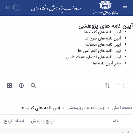
En
آیین نامه های پژوهشی
آیین نامه های کنفرانس ها - معاونت پژوهش و
درباره
آیین نامه های کتاب ها
فناوری
معاونت
آیین نامه های طرح ها
درباره
پژوهش
آیین نامه های مجلات
پژوهش
معرفی
مدیریت
آیین نامه های کنفرانس ها
هفته
و
معاون
آیین نامه های اعضای هیات علمی
کارگروه‌ها
پژوهش
اهداف
سایر آیین نامه ها
مدیریت‌ها
آیین
و
و
و واحدها
نامه
فناوری
وظایف
مدیریت
ها و
ماموریت
معاونین
کاربرگ
امور
ها
آیتم ها را انتخاب کنید
قبلی
ها
پژوهشی
همکاری
ساختار
فرم های
کتابخانه
سازمانی
تحقیقاتی
پژوهشی
مرکزی
مدیر
طرح
فرم
و
صفحه اصلی
آیین نامه های پژوهشی
آیین نامه های کتاب ها
امور
های
ها
مرکز
پژوهشی
تحقیقاتی
آیین
اسناد
نام
تاریخ ویرایش
ايجاد تاريخ
رئیس
فناوری و
نامه
دفتر
کاربر انتخاب شده
کارآفرینی
های
کتابخانه
ارتباط
اسناد