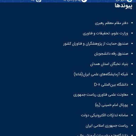
مقاومت
کارگروه
کارکنان
های
پیوندها
مصالح
اخلاق
اعضای
آزمایشگاه
در
هیات
مواد
پژوهش
علمی
دفتر مقام معظم رهبری
آزمایشگاه
کرسی
سایر
باستان
وزارت علوم، تحقیقات و فناوری
نظریه
آیین
شناسی
پردازی
نامه
صندوق حمایت از پژوهشگران و فناوران کشور
آزمایشگاه
دانشگاه
ها
هوش
صندوق رفاه دانشجویان
ربات
بنیاد نخبگان استان همدان
و
بینایی
شبکه آزمایشگاه‌های علمی ایران(شاعا)
اولویت
های
دانشگاه بین‌المللی D-۸
طرح
های
معاونت علمی فناوری ریاست جمهوری
پژوهشی
پورتال امام خمینی (ره)
طرح
های
سامانه تدارکات الکترونیکی دولت
پژوهشی
سال
ریاست جمهوری اسلامی ایران
1398
دانشگاه‌ها و مؤسسات آموزش عالی