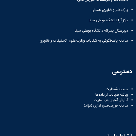
نشریات
فصلنامه
پارک علم و فناوری همدان
معاونت
مرکز آپا دانشگاه بوعلی سینا
پژوهش
و
دبیرستان پسرانه دانشگاه بوعلی سینا
فناوری
نشریه
سامانه پاسخگوئی به شکایات وزارت علوم، تحقیقات و فناوری
مطالعات
فرهنگی
پلیس
فهرست
دسترسی
نشریات
علمی
معتبر
سامانه شفافیت
بیانیه صیانت از داده‌ها
گزارش آماری وب‌ سایت
سامانه فوریت‌های اداری (فؤاد)