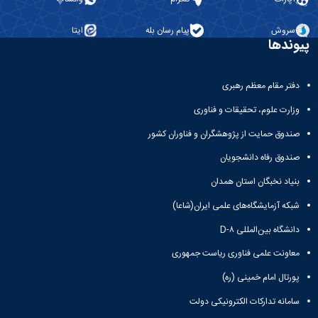
نشریات
فصلنامه
سروش
پیام رسان بله
ایتا
معاونت
پیوندها
پژوهش
و
فناوری
دفتر مقام معظم رهبری
نشریه
مطالعات
وزارت علوم، تحقیقات و فناوری
فرهنگی
صندوق حمایت از پژوهشگران و فناوران کشور
پلیس
فهرست
صندوق رفاه دانشجویان
نشریات
علمی
بنیاد نخبگان استان همدان
معتبر
شبکه آزمایشگاه‌های علمی ایران(شاعا)
دانشگاه بین‌المللی D-۸
معاونت علمی فناوری ریاست جمهوری
پورتال امام خمینی (ره)
سامانه تدارکات الکترونیکی دولت