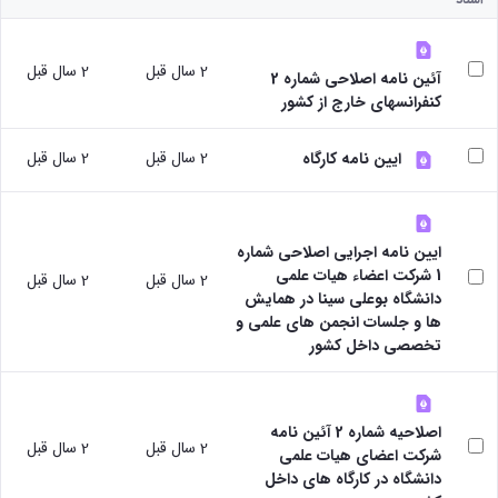
پژوهشی
دفتر
رئیس
با
آیین
ارتباط
مرکز
صنعت
نامه
با
نشر
آزمایشگاه
های
2 سال قبل
2 سال قبل
صنعت
رئیس
آئین نامه اصلاحی شماره 2
مرکزی
مرکز
کتاب
دفتر
کنفرانسهای خارج از کشور
مرکز
تحقیقات
ها
ارتباط
و فناوری
نشر
آیین
با
2 سال قبل
2 سال قبل
مرکز
شوراها و
ایین نامه کارگاه
نامه
صنعت
کارگروه‌ها
تحقیقات
های
رئیس
شورای
شیمی
طرح
آزمایشگاه
پژوهشی
گیاهی
ها
مرکزی
شورای
پژوهشکده
ایین نامه اجرایی اصلاحی شماره
آیین
معاون
انتشارات
آب
1 شرکت اعضاء هیات علمی
2 سال قبل
2 سال قبل
نامه
مدیر
اتاق
آزمایشگاه
دانشگاه بوعلی سینا در همایش
های
امور
های
فکر
ها و جلسات انجمن های علمی و
مجلات
پژوهشی
تحقیقاتی
پژوهشی
تخصصی داخل کشور
آیین
کارکنان
آزمایشگاه
کارگروه
نامه
ارتباط با
مرکزی
علم
معاونت
های
آزمایشگاه
سنجی
نشانی
کنفرانس
تنش
اصلاحیه شماره 2 آئین نامه
کارگروه
ونقشه
ها
2 سال قبل
2 سال قبل
پسماند
شرکت اعضای هیات علمی
اخلاق
ارتباط
آیین
آزمایشگاه
دانشگاه در کارگاه های داخل
پزشکی
با
نامه