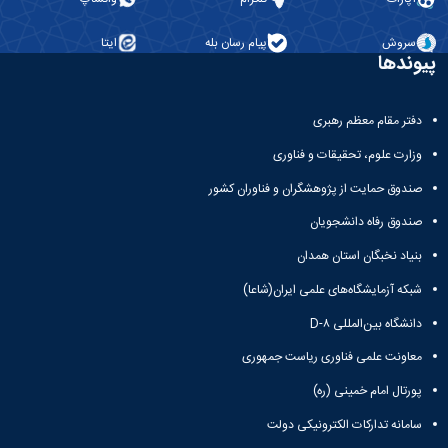
نشریات
فصلنامه
سروش
پیام رسان بله
ایتا
معاونت
پیوندها
پژوهش
و
فناوری
دفتر مقام معظم رهبری
نشریه
مطالعات
وزارت علوم، تحقیقات و فناوری
فرهنگی
صندوق حمایت از پژوهشگران و فناوران کشور
پلیس
فهرست
صندوق رفاه دانشجویان
نشریات
علمی
بنیاد نخبگان استان همدان
معتبر
شبکه آزمایشگاه‌های علمی ایران(شاعا)
دانشگاه بین‌المللی D-۸
معاونت علمی فناوری ریاست جمهوری
پورتال امام خمینی (ره)
سامانه تدارکات الکترونیکی دولت