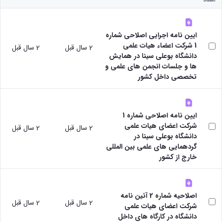
پژوهشی
دفتر
رئیس
با
آیین
ارتباط
مرکز
صنعت
نامه
با
نشر
آزمایشگاه
های
صنعت
رئیس
ایین نامه اجرایی اصلاحی شماره
مرکزی
مرکز
کتاب
دفتر
1 شرکت اعضاء هیات علمی
2 سال قبل
2 سال قبل
مرکز
تحقیقات
ها
ارتباط
دانشگاه بوعلی سینا در همایش
و فناوری
نشر
آیین
با
ها و جلسات انجمن های علمی و
مرکز
شوراها و
نامه
صنعت
تخصصی داخل کشور
کارگروه‌ها
تحقیقات
های
رئیس
شورای
شیمی
طرح
آزمایشگاه
پژوهشی
گیاهی
ها
مرکزی
شورای
پژوهشکده
آیین
ایین نامه اصلاحی شماره 1
معاون
انتشارات
آب
نامه
شرکت اعضای هیات علمی
مدیر
2 سال قبل
2 سال قبل
اتاق
آزمایشگاه
های
دانشگاه بوعلی سینا در
امور
های
فکر
مجلات
گردهمایی های علمی بین المللی
پژوهشی
تحقیقاتی
پژوهشی
آیین
خارج از کشور
کارکنان
آزمایشگاه
کارگروه
نامه
ارتباط با
مرکزی
علم
معاونت
های
آزمایشگاه
سنجی
نشانی
کنفرانس
تنش
کارگروه
اصلاحیه شماره 2 آئین نامه
ونقشه
ها
2 سال قبل
2 سال قبل
پسماند
اخلاق
شرکت اعضای هیات علمی
ارتباط
آیین
آزمایشگاه
پزشکی
دانشگاه در کارگاه های داخل
با
نامه