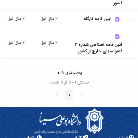
مقاومت
کارگروه
کشور
کارکنان
های
مصالح
اخلاق
اعضای
آزمایشگاه
در
هیات
2 سال قبل
2 سال قبل
ایین نامه کارگاه
مواد
پژوهش
علمی
آزمایشگاه
کرسی
سایر
باستان
نظریه
آیین
شناسی
پردازی
2 سال قبل
2 سال قبل
نامه
آئین نامه اصلاحی شماره 2
آزمایشگاه
دانشگاه
ها
کنفرانسهای خارج از کشور
هوش
ربات
و
بینایی
پست‌‌های 8
هر صفحه
اولویت
نمایش ۱ - ۵ از ۵ نتیجه
های
طرح
پیغام
صفحه
1
های
صفحه
قبلی
بعد
پژوهشی
طرح
های
پژوهشی
سال
1398
آپارات
تلگرام
واتساپ