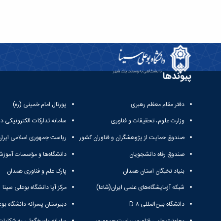
پیوندها
دفتر مقام معظم رهبری
پورتال امام خمینی (ره)
وزارت علوم، تحقیقات و فناوری
سامانه تدارکات الکترونیکی د
صندوق حمایت از پژوهشگران و فناوران کشور
ریاست جمهوری اسلامی ایران
صندوق رفاه دانشجویان
دانشگاه‌ها و مؤسسات آموزش
بنیاد نخبگان استان همدان
پارک علم و فناوری همدان
شبکه آزمایشگاه‌های علمی ایران(شاعا)
مرکز آپا دانشگاه بوعلی سینا
دانشگاه بین‌المللی D-۸
دبیرستان پسرانه دانشگاه بوع
معاونت علمی فناوری ریاست جمهوری
سامانه پاسخگوئی به شکایات