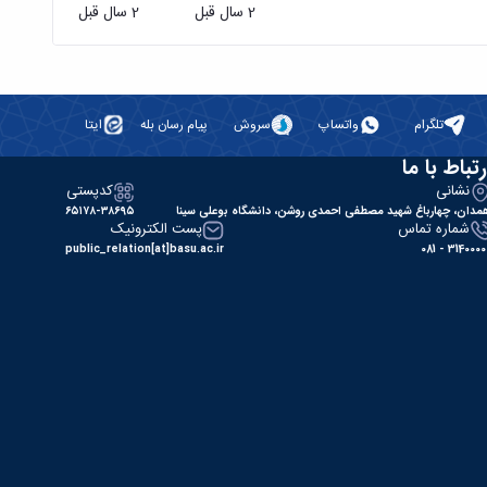
2 سال قبل
2 سال قبل
تلگرام
واتساپ
سروش
پیام رسان بله
ایتا
رتباط با ما
نشانی
کدپستی
مدان، چهارباغ شهید مصطفی احمدی روشن، دانشگاه بوعلی سینا
۶۵۱۷۸-۳۸۶۹۵
شماره تماس
پست الکترونیک
public_relation[at]basu.ac.ir
31400000 - 0