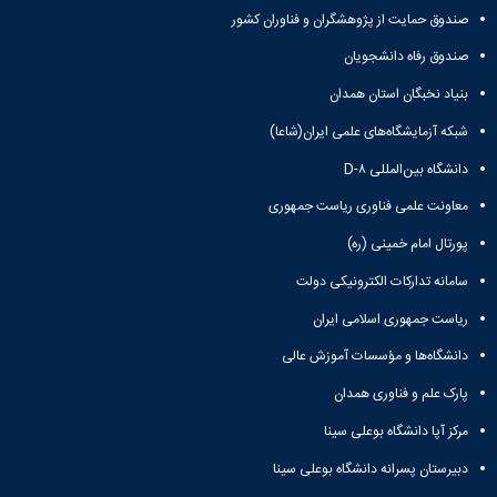
مقاومت
کارگروه
کارکنان
های
صندوق حمایت از پژوهشگران و فناوران کشور
مصالح
اخلاق
اعضای
آزمایشگاه
در
صندوق رفاه دانشجویان
هیات
مواد
پژوهش
علمی
بنیاد نخبگان استان همدان
آزمایشگاه
کرسی
سایر
باستان
نظریه
آیین
شبکه آزمایشگاه‌های علمی ایران(شاعا)
شناسی
پردازی
نامه
آزمایشگاه
دانشگاه بین‌المللی D-۸
دانشگاه
ها
هوش
معاونت علمی فناوری ریاست جمهوری
ربات
و
پورتال امام خمینی (ره)
بینایی
اولویت
سامانه تدارکات الکترونیکی دولت
های
ریاست جمهوری اسلامی ایران
طرح
های
دانشگاه‌ها و مؤسسات آموزش عالی
پژوهشی
طرح
پارک علم و فناوری همدان
های
مرکز آپا دانشگاه بوعلی سینا
پژوهشی
سال
دبیرستان پسرانه دانشگاه بوعلی سینا
1398