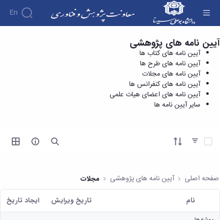
En
آیین نامه های پژوهشی
آیین نامه های کنفرانس ها - معاونت پژوهش و
درباره
آیین نامه های کتاب ها
فناوری
معاونت
آیین نامه های طرح ها
درباره
پژوهش
آیین نامه های مجلات
پژوهش
معرفی
مدیریت
آیین نامه های کنفرانس ها
هفته
و
معاون
آیین نامه های اعضای هیات علمی
کارگروه‌ها
پژوهش
اهداف
سایر آیین نامه ها
مدیریت‌ها
آیین
و
و
و واحدها
نامه
فناوری
وظایف
مدیریت
ها و
ماموریت
معاونین
کاربرگ
امور
ها
آیتم ها را انتخاب کنید
قبلی
ها
پژوهشی
همکاری
ساختار
فرم های
کتابخانه
سازمانی
تحقیقاتی
پژوهشی
مرکزی
مدیر
طرح
فرم
و
صفحه اصلی
آیین نامه های پژوهشی
مجلات
امور
های
ها
مرکز
پژوهشی
تحقیقاتی
آیین
اسناد
نام
تاریخ ویرایش
ايجاد تاريخ
رئیس
فناوری و
نامه
دفتر
کاربر انتخاب شده
کارآفرینی
های
کتابخانه
ارتباط
پوشه‌ها