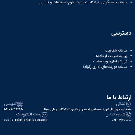
نشریات
سامانه پاسخگوئی به شکایات وزارت علوم، تحقیقات و فناوری
فصلنامه
معاونت
پژوهش
و
دسترسی
فناوری
نشریه
مطالعات
سامانه شفافیت
فرهنگی
بیانیه صیانت از داده‌ها
پلیس
گزارش آماری وب‌ سایت
فهرست
سامانه فوریت‌های اداری (فؤاد)
نشریات
علمی
معتبر
ارتباط با ما
نشانی
کدپستی
همدان، چهارباغ شهید مصطفی احمدی روشن، دانشگاه بوعلی سینا
۶۵۱۷۸-۳۸۶۹۵
شماره تماس
پست الکترونیک
public_relation[at]basu.ac.ir
31400000 - 081