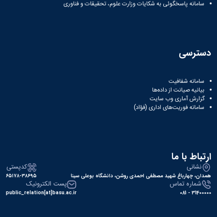
نشریات
سامانه پاسخگوئی به شکایات وزارت علوم، تحقیقات و فناوری
فصلنامه
معاونت
پژوهش
و
دسترسی
فناوری
نشریه
مطالعات
سامانه شفافیت
فرهنگی
بیانیه صیانت از داده‌ها
پلیس
گزارش آماری وب‌ سایت
فهرست
سامانه فوریت‌های اداری (فؤاد)
نشریات
علمی
معتبر
ارتباط با ما
نشانی
کدپستی
همدان، چهارباغ شهید مصطفی احمدی روشن، دانشگاه بوعلی سینا
۶۵۱۷۸-۳۸۶۹۵
شماره تماس
پست الکترونیک
public_relation[at]basu.ac.ir
31400000 - 081