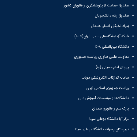
مقاومت
کارگروه
کارکنان
های
صندوق حمایت از پژوهشگران و فناوران کشور
مصالح
اخلاق
اعضای
آزمایشگاه
در
صندوق رفاه دانشجویان
هیات
مواد
پژوهش
علمی
بنیاد نخبگان استان همدان
آزمایشگاه
کرسی
سایر
باستان
نظریه
آیین
شبکه آزمایشگاه‌های علمی ایران(شاعا)
شناسی
پردازی
نامه
آزمایشگاه
دانشگاه بین‌المللی D-۸
دانشگاه
ها
هوش
معاونت علمی فناوری ریاست جمهوری
ربات
و
پورتال امام خمینی (ره)
بینایی
اولویت
سامانه تدارکات الکترونیکی دولت
های
ریاست جمهوری اسلامی ایران
طرح
های
دانشگاه‌ها و مؤسسات آموزش عالی
پژوهشی
طرح
پارک علم و فناوری همدان
های
مرکز آپا دانشگاه بوعلی سینا
پژوهشی
سال
دبیرستان پسرانه دانشگاه بوعلی سینا
1398