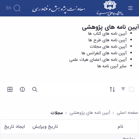
En
آیین نامه های پژوهشی
آیین نامه های کنفرانس ها - معاونت پژوهش و
درباره
آیین نامه های کتاب ها
فناوری
معاونت
آیین نامه های طرح ها
درباره
پژوهش
آیین نامه های مجلات
پژوهش
معرفی
مدیریت
آیین نامه های کنفرانس ها
هفته
و
معاون
آیین نامه های اعضای هیات علمی
کارگروه‌ها
پژوهش
اهداف
سایر آیین نامه ها
مدیریت‌ها
آیین
و
و
و واحدها
نامه
فناوری
وظایف
مدیریت
ها و
ماموریت
معاونین
کاربرگ
امور
ها
آیتم ها را انتخاب کنید
قبلی
ها
پژوهشی
همکاری
ساختار
فرم های
کتابخانه
سازمانی
تحقیقاتی
پژوهشی
مرکزی
مدیر
طرح
فرم
و
صفحه اصلی
آیین نامه های پژوهشی
مجلات
امور
های
ها
مرکز
پژوهشی
تحقیقاتی
آیین
اسناد
نام
تاریخ ویرایش
ايجاد تاريخ
رئیس
فناوری و
نامه
دفتر
کاربر انتخاب شده
کارآفرینی
های
کتابخانه
ارتباط
پوشه‌ها