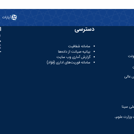
آپارات
دسترسی
ا
ه
سامانه شفافیت
بیانیه صیانت از داده‌ها
81
ولت
گزارش آماری وب‌ سایت
سامانه فوریت‌های اداری (فؤاد)
 عالی
لی سینا
 وزارت علوم،