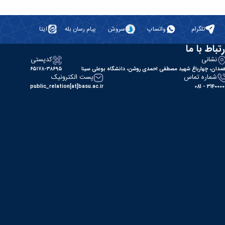
تلگرام
واتساپ
سروش
پیام رسان بله
ایتا
رتباط با ما
نشانی
کدپستی
مدان، چهارباغ شهید مصطفی احمدی روشن، دانشگاه بوعلی سینا
۶۵۱۷۸-۳۸۶۹۵
شماره تماس
پست الکترونیک
public_relation[at]basu.ac.ir
31400000 - 0