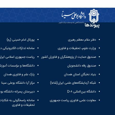
پیوندها
دفتر مقام معظم رهبری
پورتال امام خمینی (ره)
وزارت علوم، تحقیقات و فناوری
سامانه تدارکات الکترونیکی د
صندوق حمایت از پژوهشگران و فناوران کشور
ریاست جمهوری اسلامی ایران
صندوق رفاه دانشجویان
دانشگاه‌ها و مؤسسات آموزش
بنیاد نخبگان استان همدان
پارک علم و فناوری همدان
شبکه آزمایشگاه‌های علمی ایران(شاعا)
مرکز آپا دانشگاه بوعلی سینا
دانشگاه بین‌المللی D-۸
دبیرستان پسرانه دانشگاه بوع
معاونت علمی فناوری ریاست جمهوری
سامانه پاسخگوئی به شکایات
تحقیقات و فناوری