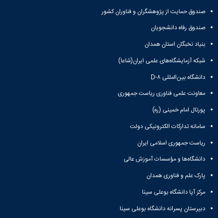
مقاومت
کارگروه
کارکنان
های
مصالح
صندوق حمایت از پژوهشگران و فناوران کشور
اخلاق
اعضای
آزمایشگاه
در
هیات
صندوق رفاه دانشجویان
مواد
پژوهش
علمی
آزمایشگاه
کرسی
بنیاد نخبگان استان همدان
سایر
باستان
نظریه
آیین
شبکه آزمایشگاه‌های علمی ایران(شاعا)
شناسی
پردازی
نامه
آزمایشگاه
دانشگاه
دانشگاه بین‌المللی D-۸
ها
هوش
ربات
معاونت علمی فناوری ریاست جمهوری
و
پورتال امام خمینی (ره)
بینایی
اولویت
سامانه تدارکات الکترونیکی دولت
های
طرح
ریاست جمهوری اسلامی ایران
های
دانشگاه‌ها و مؤسسات آموزش عالی
پژوهشی
طرح
پارک علم و فناوری همدان
های
پژوهشی
مرکز آپا دانشگاه بوعلی سینا
سال
دبیرستان پسرانه دانشگاه بوعلی سینا
1398