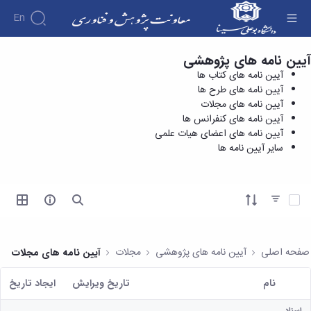
En
آیین نامه های پژوهشی
آیین نامه های کنفرانس ها - معاونت پژوهش و
درباره
آیین نامه های کتاب ها
فناوری
معاونت
آیین نامه های طرح ها
درباره
پژوهش
آیین نامه های مجلات
پژوهش
معرفی
مدیریت
آیین نامه های کنفرانس ها
هفته
و
معاون
آیین نامه های اعضای هیات علمی
کارگروه‌ها
پژوهش
اهداف
سایر آیین نامه ها
مدیریت‌ها
آیین
و
و
و واحدها
نامه
فناوری
وظایف
مدیریت
ها و
ماموریت
معاونین
کاربرگ
امور
ها
آیتم ها را انتخاب کنید
قبلی
ها
پژوهشی
همکاری
ساختار
فرم های
کتابخانه
سازمانی
تحقیقاتی
پژوهشی
مرکزی
مدیر
طرح
فرم
و
صفحه اصلی
آیین نامه های پژوهشی
مجلات
آیین نامه های مجلات
امور
های
ها
مرکز
پژوهشی
تحقیقاتی
آیین
اسناد
نام
تاریخ ویرایش
ايجاد تاريخ
رئیس
فناوری و
نامه
دفتر
کاربر انتخاب شده
کارآفرینی
های
کتابخانه
ارتباط
اسناد