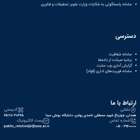
نشریات
سامانه پاسخگوئی به شکایات وزارت علوم، تحقیقات و فناوری
فصلنامه
معاونت
پژوهش
و
فناوری
دسترسی
نشریه
مطالعات
فرهنگی
سامانه شفافیت
بیانیه صیانت از داده‌ها
پلیس
گزارش آماری وب‌ سایت
فهرست
سامانه فوریت‌های اداری (فؤاد)
نشریات
علمی
معتبر
ارتباط با ما
نشانی
کدپستی
همدان، چهارباغ شهید مصطفی احمدی روشن، دانشگاه بوعلی سینا
۶۵۱۷۸-۳۸۶۹۵
شماره تماس
پست الکترونیک
public_relation[at]basu.ac.ir
31400000 - 081