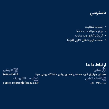
نشریات
فصلنامه
معاونت
دسترسی
پژوهش
و
فناوری
سامانه شفافیت
بیانیه صیانت از داده‌ها
نشریه
گزارش آماری وب‌ سایت
مطالعات
سامانه فوریت‌های اداری (فؤاد)
فرهنگی
پلیس
فهرست
نشریات
علمی
ارتباط با ما
معتبر
نشانی
کدپستی
همدان، چهارباغ شهید مصطفی احمدی روشن، دانشگاه بوعلی سینا
۶۵۱۷۸-۳۸۶۹۵
شماره تماس
پست الکترونیک
public_relation[at]basu.ac.ir
31400000 - 081