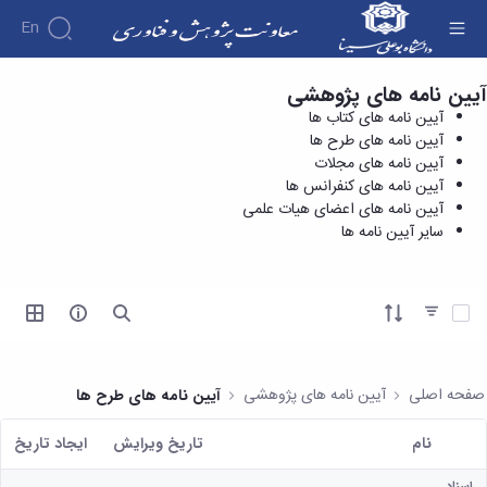
En
آیین نامه های پژوهشی
آیین نامه های کنفرانس ها - معاونت پژوهش و
درباره
آیین نامه های کتاب ها
فناوری
معاونت
آیین نامه های طرح ها
درباره
پژوهش
آیین نامه های مجلات
پژوهش
معرفی
مدیریت
آیین نامه های کنفرانس ها
هفته
و
معاون
آیین نامه های اعضای هیات علمی
کارگروه‌ها
پژوهش
اهداف
سایر آیین نامه ها
مدیریت‌ها
آیین
و
و
و واحدها
نامه
فناوری
وظایف
مدیریت
ها و
ماموریت
معاونین
کاربرگ
امور
ها
آیتم ها را انتخاب کنید
قبلی
ها
پژوهشی
همکاری
ساختار
فرم های
کتابخانه
سازمانی
تحقیقاتی
پژوهشی
مرکزی
مدیر
طرح
فرم
و
صفحه اصلی
آیین نامه های پژوهشی
آیین نامه های طرح ها
امور
های
ها
مرکز
پژوهشی
تحقیقاتی
آیین
اسناد
نام
تاریخ ویرایش
ايجاد تاريخ
رئیس
فناوری و
نامه
دفتر
کاربر انتخاب شده
کارآفرینی
های
کتابخانه
ارتباط
اسناد