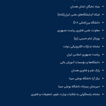
مقاومت
کارگروه
کارکنان
های
مصالح
اخلاق
بنیاد نخبگان استان همدان
اعضای
آزمایشگاه
در
هیات
شبکه آزمایشگاه‌های علمی ایران(شاعا)
مواد
پژوهش
علمی
آزمایشگاه
کرسی
دانشگاه بین‌المللی D-۸
سایر
باستان
نظریه
آیین
شناسی
معاونت علمی فناوری ریاست جمهوری
پردازی
نامه
آزمایشگاه
دانشگاه
ها
پورتال امام خمینی (ره)
هوش
ربات
سامانه تدارکات الکترونیکی دولت
و
ریاست جمهوری اسلامی ایران
بینایی
اولویت
دانشگاه‌ها و مؤسسات آموزش عالی
های
طرح
پارک علم و فناوری همدان
های
پژوهشی
مرکز آپا دانشگاه بوعلی سینا
طرح
دبیرستان پسرانه دانشگاه بوعلی سینا
های
پژوهشی
سامانه پاسخگوئی به شکایات وزارت علوم، تحقیقات و فناوری
سال
1398