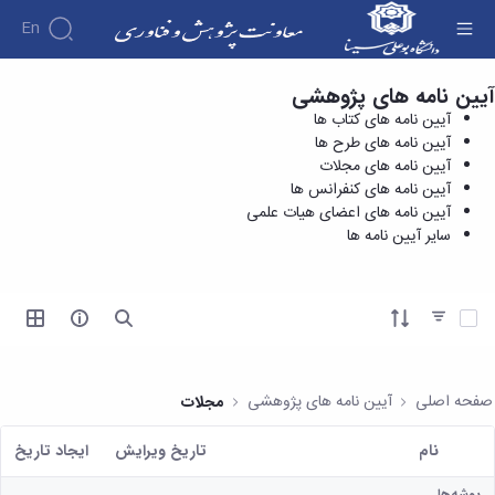
En
آیین نامه های پژوهشی
آیین نامه های کنفرانس ها - معاونت پژوهش و
درباره
آیین نامه های کتاب ها
فناوری
معاونت
آیین نامه های طرح ها
درباره
پژوهش
آیین نامه های مجلات
پژوهش
معرفی
مدیریت
آیین نامه های کنفرانس ها
هفته
و
معاون
آیین نامه های اعضای هیات علمی
کارگروه‌ها
پژوهش
اهداف
سایر آیین نامه ها
مدیریت‌ها
آیین
و
و
و واحدها
نامه
فناوری
وظایف
مدیریت
ها و
ماموریت
معاونین
کاربرگ
امور
ها
آیتم ها را انتخاب کنید
قبلی
ها
پژوهشی
همکاری
ساختار
فرم های
کتابخانه
سازمانی
تحقیقاتی
پژوهشی
مرکزی
مدیر
طرح
فرم
و
صفحه اصلی
آیین نامه های پژوهشی
مجلات
امور
های
ها
مرکز
پژوهشی
تحقیقاتی
آیین
اسناد
نام
تاریخ ویرایش
ايجاد تاريخ
رئیس
فناوری و
نامه
دفتر
کاربر انتخاب شده
کارآفرینی
های
کتابخانه
ارتباط
پوشه‌ها