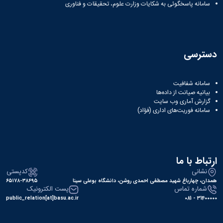
نشریات
سامانه پاسخگوئی به شکایات وزارت علوم، تحقیقات و فناوری
فصلنامه
معاونت
پژوهش
و
دسترسی
فناوری
نشریه
مطالعات
سامانه شفافیت
فرهنگی
بیانیه صیانت از داده‌ها
پلیس
گزارش آماری وب‌ سایت
فهرست
سامانه فوریت‌های اداری (فؤاد)
نشریات
علمی
معتبر
ارتباط با ما
نشانی
کدپستی
همدان، چهارباغ شهید مصطفی احمدی روشن، دانشگاه بوعلی سینا
۶۵۱۷۸-۳۸۶۹۵
شماره تماس
پست الکترونیک
public_relation[at]basu.ac.ir
31400000 - 081