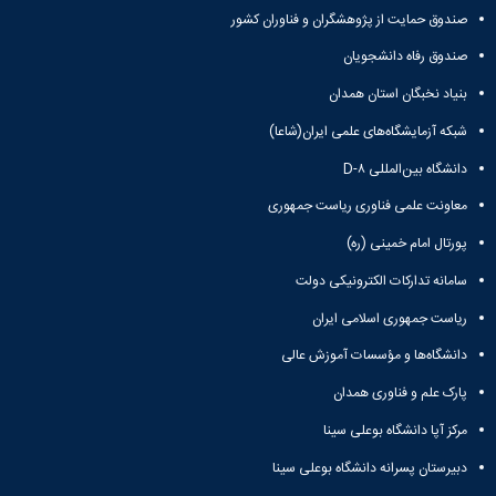
مقاومت
کارگروه
کارکنان
های
صندوق حمایت از پژوهشگران و فناوران کشور
مصالح
اخلاق
اعضای
آزمایشگاه
در
صندوق رفاه دانشجویان
هیات
مواد
پژوهش
علمی
بنیاد نخبگان استان همدان
آزمایشگاه
کرسی
سایر
باستان
نظریه
آیین
شبکه آزمایشگاه‌های علمی ایران(شاعا)
شناسی
پردازی
نامه
آزمایشگاه
دانشگاه بین‌المللی D-۸
دانشگاه
ها
هوش
معاونت علمی فناوری ریاست جمهوری
ربات
و
پورتال امام خمینی (ره)
بینایی
اولویت
سامانه تدارکات الکترونیکی دولت
های
ریاست جمهوری اسلامی ایران
طرح
های
دانشگاه‌ها و مؤسسات آموزش عالی
پژوهشی
طرح
پارک علم و فناوری همدان
های
مرکز آپا دانشگاه بوعلی سینا
پژوهشی
سال
دبیرستان پسرانه دانشگاه بوعلی سینا
1398