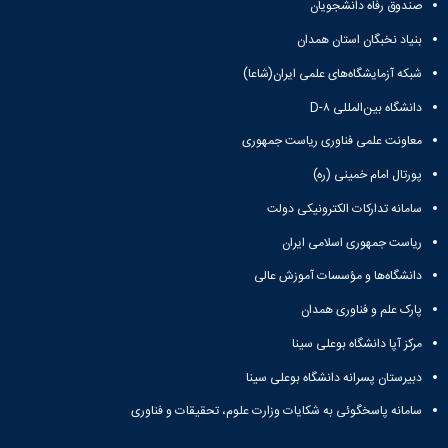
نشریات
صندوق رفاه دانشجویان
فصلنامه
بنیاد نخبگان استان همدان
معاونت
پژوهش
شبکه آزمایشگاه‌های علمی ایران(شاعا)
و
دانشگاه بین‌المللی D-۸
فناوری
نشریه
معاونت علمی فناوری ریاست جمهوری
مطالعات
فرهنگی
پورتال امام خمینی (ره)
پلیس
سامانه تدارکات الکترونیکی دولت
فهرست
نشریات
ریاست جمهوری اسلامی ایران
علمی
دانشگاه‌ها و مؤسسات آموزش عالی
معتبر
پارک علم و فناوری همدان
مرکز آپا دانشگاه بوعلی سینا
دبیرستان پسرانه دانشگاه بوعلی سینا
سامانه پاسخگوئی به شکایات وزارت علوم، تحقیقات و فناوری