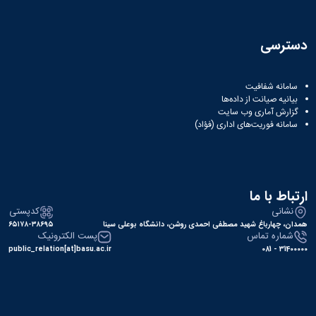
دسترسی
سامانه شفافیت
بیانیه صیانت از داده‌ها
گزارش آماری وب‌ سایت
سامانه فوریت‌های اداری (فؤاد)
ارتباط با ما
نشانی
کدپستی
همدان، چهارباغ شهید مصطفی احمدی روشن، دانشگاه بوعلی سینا
۶۵۱۷۸-۳۸۶۹۵
شماره تماس
پست الکترونیک
public_relation[at]basu.ac.ir
31400000 - 081